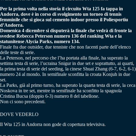
Per la prima volta nella storia il circuito Wta 125 fa tappa in
Andorra, dove è in corso di svolgimento un torneo di tennis
femminile che si gioca sul cemento indoor presso il Poliesportiu
d’Andorra.
Domenica 4 dicembre si disputerà la finale che vedrà di fronte la
svedese Rebecca Peterson numero 136 del ranking Wta e la
statunitense Alycia Parks, numero 134.
Finale fra due outsider, due tenniste che non facenti parte dell’elenco
delle teste di serie.
La Peterson, nel percorso che l’ha portata alla finale, ha superato la
settima testa di serie, l’ucraina Snigur in due set e soprattutto, ai quarti,
la prima testa di serie del seeding, la cinese Shuai Zhang (6-7, 6-2, 6-1)
numero 24 al mondo. In semifinale sconfitta la croata Konjuh in due
set.
La Parks, già al primo turno, ha superato la quarta testa di serie, la ceca
Noskova in tre set, mentre in semifinale ha sconfitto la spagnola
Cristina Bucsa (doppio 6-3) numero 8 del tabellone.
Non ci sono precedenti.
DOVE VEDERLO
Il Wta 125 in Andorra non gode di copertura televisiva.