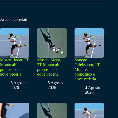
Articoli correlati
Musetti Jodar, 3T
Musetti Mejia,
Sonego
Montreal:
2T Montreal:
Griekspoor, 1T
pronostico e
pronostico e
Montreal:
dove vederla
dove vederla
pronostico e
dove vederla
6 Agosto
5 Agosto
2026
2026
4 Agosto
2026