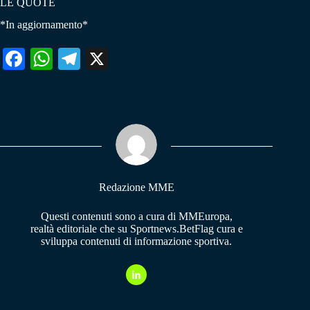
LE QUOTE
*In aggiornamento*
Fa
W
Te
X
ce
ha
le
bo
ts
gr
ok
A
a
pp
m
Redazione MME
Questi contenuti sono a cura di MMEuropa,
realtà editoriale che su Sportnews.BetFlag cura e
sviluppa contenuti di informazione sportiva.