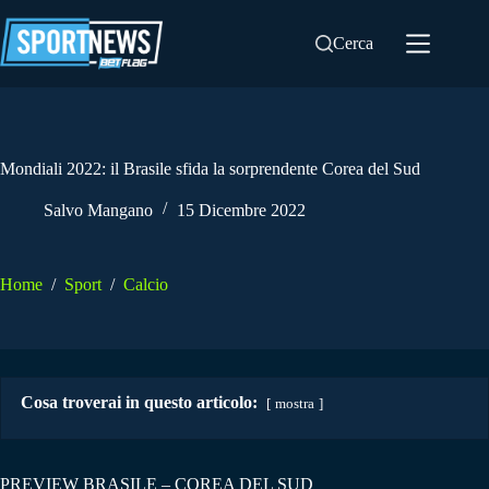
Salta
al
Cerca
contenuto
Mondiali 2022: il Brasile sfida la sorprendente Corea del Sud
Salvo Mangano
15 Dicembre 2022
Home
/
Sport
/
Calcio
Cosa troverai in questo articolo:
mostra
PREVIEW BRASILE – COREA DEL SUD