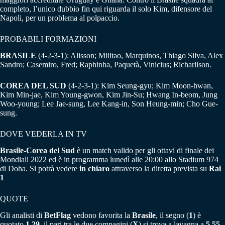
completo, l’unico dubbio fin qui riguarda il solo Kim, difensore del
Napoli, per un problema al polpaccio.
PROBABILI FORMAZIONI
BRASILE
(4-2-3-1): Alisson; Militao, Marquinos, Thiago Silva, Alex
Sandro; Casemiro, Fred; Raphinha, Paquetà, Vinicius; Richarlison.
COREA DEL SUD
(4-2-3-1): Kim Seung-gyu; Kim Moon-hwan,
Kim Min-jae, Kim Young-gwon, Kim Jin-Su; Hwang In-beom, Jung
Woo-young; Lee Jae-sung, Lee Kang-in, Son Heung-min; Cho Gue-
sung.
DOVE VEDERLA IN TV
Brasile-Corea del Sud
è un match valido per gli ottavi di finale dei
Mondiali 2022 ed è in programma lunedì alle 20:00 allo Stadium 974
di Doha. Si potrà vedere
in chiaro
attraverso la diretta prevista su
Rai
1
QUOTE
Gli analisti di
BetFlag
vedono favorita la
Brasile
, il segno (
1
) è
quotato
1,29
, il pari tra le due compagini (
X
) si trova a lavagna a
5,55,