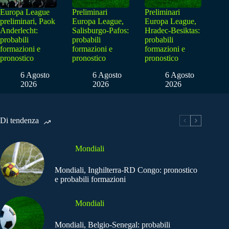
Europa League
Preliminari
Preliminari
preliminari, Paok
Europa League,
Europa League,
Anderlecht:
Salisburgo-Pafos:
Hradec-Besiktas:
probabili
probabili
probabili
formazioni e
formazioni e
formazioni e
pronostico
pronostico
pronostico
6 Agosto
6 Agosto
6 Agosto
2026
2026
2026
Di tendenza
Mondiali
Mondiali, Inghilterra-RD Congo: pronostico
e probabili formazioni
Mondiali
Mondiali, Belgio-Senegal: probabili