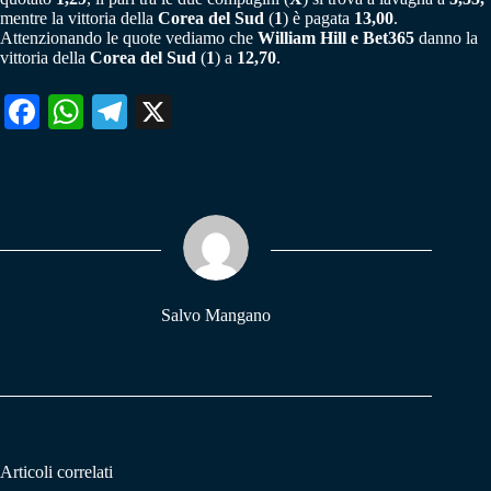
mentre la vittoria della
Corea del Sud
(
1
) è pagata
13,00
.
Attenzionando le quote vediamo che
William Hill e Bet365
danno la
vittoria della
Corea del Sud
(
1
) a
12,70
.
Fa
W
Te
X
ce
ha
le
bo
ts
gr
ok
A
a
pp
m
Salvo Mangano
Articoli correlati