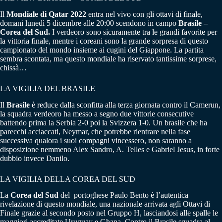
Il
Mondiale di Qatar 2022
entra nel vivo con gli ottavi di finale,
domani lunedì 5 dicembre alle 20:00 scendono in campo
Brasile –
Corea del Sud.
I verdeoro sono sicuramente tra le grandi favorite per
la vittoria finale, mentre i coreani sono la grande sorpresa di questo
campionato del mondo insieme ai cugini del Giappone. La partita
sembra scontata, ma questo mondiale ha riservato tantissime sorprese,
chissà…
LA VIGILIA DEL BRASILE
Il
Brasile
è reduce dalla sconfitta alla terza giornata contro il Camerun,
la squadra verdeoro ha messo a segno due vittorie consecutive
battendo prima la Serbia 2-0 poi la Svizzera 1-0. Un brasile che ha
parecchi acciaccati, Neymar, che potrebbe rientrare nella fase
successiva qualora i suoi compagni vincessero, non saranno a
disposizione nemmeno Alex Sandro, A. Telles e Gabriel Jesus, in forte
dubbio invece Danilo.
LA VIGILIA DELLA COREA DEL SUD
La
Corea del Sud
del portoghese Paulo Bento è l’autentica
rivelazione di questo mondiale, una nazionale arrivata agli Ottavi di
Finale grazie al secondo posto nel Gruppo H, lasciandosi alle spalle le
maggiori accreditate Uruguay e Ghana. Contro il Brasile squadra al