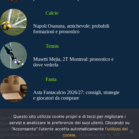
Calcio
Napoli Osasuna, amichevole: probabili
formazioni e pronostico
Tennis
Musetti Mejia, 2T Montreal: pronostico e
dove vederla
Fanta
Asta Fantacalcio 2026/27: consigli, strategie
e giocatori da comprare
Questo sito utilizza cookie propri e di terzi per migliorare i
SportNews.BetFlag -
Copyright © 2025
servizi e analizzare le preferenze dei suoi utenti. Cliccando su
Questo sito non
SportNews BetFlag
"Acconsento" l'utente accetta automaticamente
l'utilizzo dei
rappresenta una testata
Sede Legale: Via degli
giornalistica in quanto
Aldobrandeschi, 300 |
cookie.