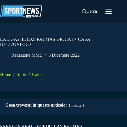
Salta
al
Cerca
contenuto
LALIGA2: IL LAS PALMAS GIOCA IN CASA
DELL’OVIEDO
Redazione MME
5 Dicembre 2022
Home
/
Sport
/
Calcio
Cosa troverai in questo articolo:
mostra
PREVIEW REAL OVIEDO-LAS PALMAS