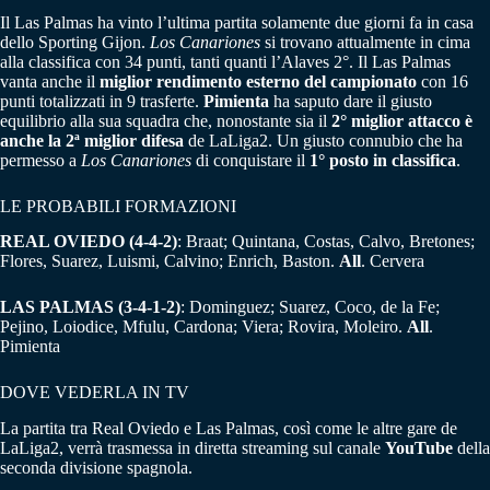
Il Las Palmas ha vinto l’ultima partita solamente due giorni fa in casa
dello Sporting Gijon.
Los Canariones
si trovano attualmente in cima
alla classifica con 34 punti, tanti quanti l’Alaves 2°. Il Las Palmas
vanta anche il
miglior rendimento esterno del campionato
con 16
punti totalizzati in 9 trasferte.
Pimienta
ha saputo dare il giusto
equilibrio alla sua squadra che, nonostante sia il
2° miglior attacco è
anche la 2ª miglior difesa
de LaLiga2. Un giusto connubio che ha
permesso a
Los Canariones
di conquistare il
1° posto in classifica
.
LE PROBABILI FORMAZIONI
REAL OVIEDO (4-4-2)
: Braat; Quintana, Costas, Calvo, Bretones;
Flores, Suarez, Luismi, Calvino; Enrich, Baston.
All
. Cervera
LAS PALMAS (3-4-1-2)
: Dominguez; Suarez, Coco, de la Fe;
Pejino, Loiodice, Mfulu, Cardona; Viera; Rovira, Moleiro.
All
.
Pimienta
DOVE VEDERLA IN TV
La partita tra Real Oviedo e Las Palmas, così come le altre gare de
LaLiga2, verrà trasmessa in diretta streaming sul canale
YouTube
della
seconda divisione spagnola.