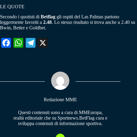
LE QUOTE
Secondo i quotisti di
Betflag
gli ospiti del Las Palmas partono
leggermente favoriti a
2.48
. Lo stesso risultato si trova anche a 2.40 su
Bwin, Better e Goldbet.
Fa
W
Te
X
ce
ha
le
bo
ts
gr
ok
A
a
pp
m
Redazione MME
Questi contenuti sono a cura di MMEuropa,
realtà editoriale che su Sportnews.BetFlag cura e
sviluppa contenuti di informazione sportiva.