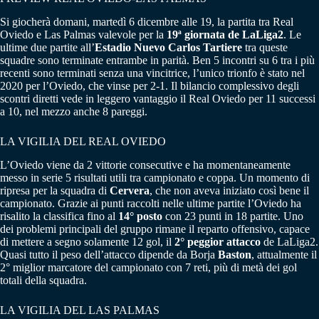
Si giocherà domani, martedì 6 dicembre alle 19, la partita tra Real
Oviedo e Las Palmas valevole per la
19ª giornata de LaLiga2
. Le
ultime due partite all’
Estadio Nuevo Carlos Tartiere
tra queste
squadre sono terminate entrambe in parità. Ben 5 incontri su 6 tra i più
recenti sono terminati senza una vincitrice, l’unico trionfo è stato nel
2020 per l’Oviedo, che vinse per 2-1. Il bilancio complessivo degli
scontri diretti vede in leggero vantaggio il Real Oviedo per 11 successi
a 10, nel mezzo anche 8 pareggi.
LA VIGILIA DEL REAL OVIEDO
L’Oviedo viene da 2 vittorie consecutive e ha momentaneamente
messo in serie 5 risultati utili tra campionato e coppa. Un momento di
ripresa per la squadra di
Cervera
, che non aveva iniziato così bene il
campionato. Grazie ai punti raccolti nelle ultime partite l’Oviedo ha
risalito la classifica fino al
14° posto
con 23 punti in 18 partite. Uno
dei problemi principali del gruppo rimane il reparto offensivo, capace
di mettere a segno solamente 12 gol, il
2° peggior attacco
de LaLiga2.
Quasi tutto il peso dell’attacco dipende da Borja
Baston
, attualmente il
2° miglior marcatore del campionato con 7 reti, più di metà dei gol
totali della squadra.
LA VIGILIA DEL LAS PALMAS