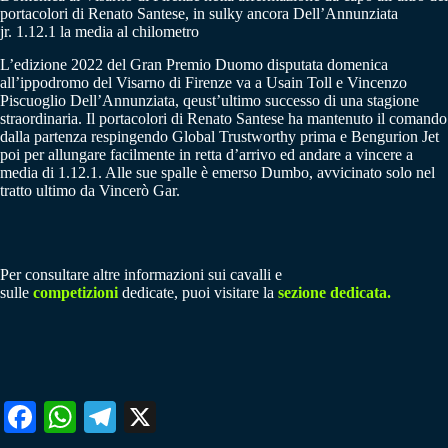
portacolori di Renato Santese, in sulky ancora
Dell’Annunziata
jr.
1.12.1 la media al chilometro
L’edizione 2022 del Gran Premio Duomo disputata domenica
all’ippodromo del Visarno di Firenze va a Usain Toll e Vincenzo
Piscuoglio Dell’Annunziata, qeust’ultimo successo di una stagione
straordinaria. Il portacolori di Renato Santese ha mantenuto il comando
dalla partenza respingendo Global Trustworthy prima e Bengurion Jet
poi per allungare facilmente in retta d’arrivo ed andare a vincere a
media di 1.12.1. Alle sue spalle è emerso Dumbo, avvicinato solo nel
tratto ultimo da Vincerò Gar.
Per consultare altre informazioni sui cavalli e
sulle
competizioni
dedicate, puoi visitare la
sezione dedicata.
Fa
W
Te
X