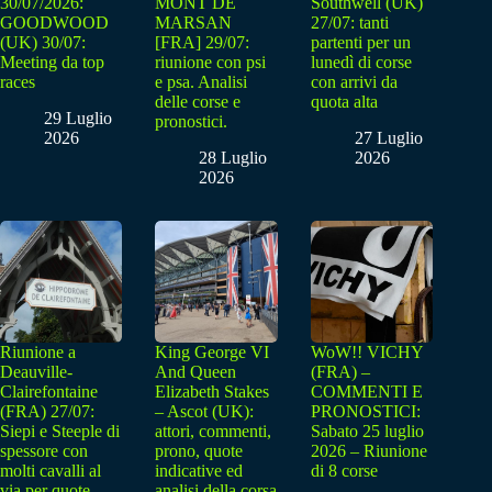
30/07/2026:
MONT DE
Southwell (UK)
GOODWOOD
MARSAN
27/07: tanti
(UK) 30/07:
[FRA] 29/07:
partenti per un
Meeting da top
riunione con psi
lunedì di corse
races
e psa. Analisi
con arrivi da
delle corse e
quota alta
29 Luglio
pronostici.
2026
27 Luglio
28 Luglio
2026
2026
Riunione a
King George VI
WoW!! VICHY
Deauville-
And Queen
(FRA) –
Clairefontaine
Elizabeth Stakes
COMMENTI E
(FRA) 27/07:
– Ascot (UK):
PRONOSTICI:
Siepi e Steeple di
attori, commenti,
Sabato 25 luglio
spessore con
prono, quote
2026 – Riunione
molti cavalli al
indicative ed
di 8 corse
via per quote
analisi della corsa