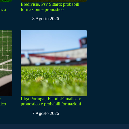
Eredivisie, Psv Sittard: probabili
tico
formazioni e pronostico
8 Agosto 2026
:
Liga Portugal, Estoril-Famalicao:
tico
pronostico e probabili formazioni
7 Agosto 2026