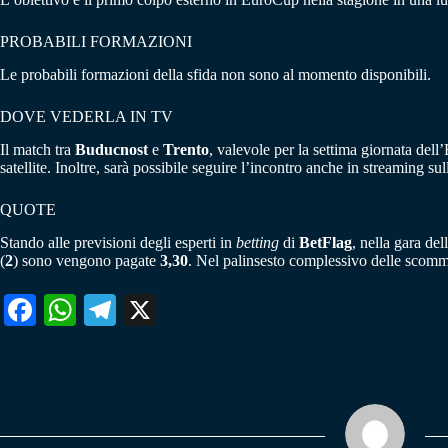
PROBABILI FORMAZIONI
Le probabili formazioni della sfida non sono al momento disponibili.
DOVE VEDERLA IN TV
Il match tra
Buducnost
e
Trento
, valevole per la settima giornata dell
satellite. Inoltre, sarà possibile seguire l’incontro anche in streaming su
QUOTE
Stando alle previsioni degli esperti in
betting
di
BetFlag
, nella gara de
(
2
) sono vengono pagate
3,30
. Nel palinsesto complessivo delle scomme
Fa
W
Te
X
ce
ha
le
bo
ts
gr
ok
A
a
pp
m