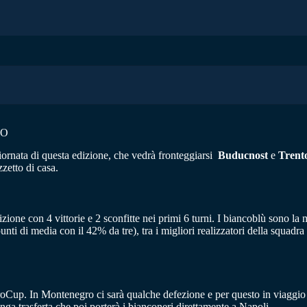
TO
giornata di questa edizione, che vedrà fronteggiarsi
Buducnost
e
Trent
zzetto di casa.
ione con 4 vittorie e 2 sconfitte nei primi 6 turni. I biancoblù sono la
i di media con il 42% da tre), tra i migliori realizzatori della squadra
uroCup. In Montenegro ci sarà qualche defezione e per questo in viaggi
nga trasferta che poi porterà i bianconeri direttamente a Napoli.