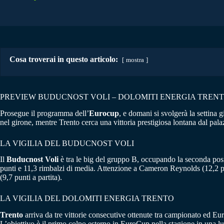
Cosa troverai in questo articolo:
mostra
PREVIEW BUDUCNOST VOLI – DOLOMITI ENERGIA TREN
Prosegue il programma dell’
Eurocup
, e domani si svolgerà la settina 
nel girone, mentre Trento cerca una vittoria prestigiosa lontana dal pala
LA VIGILIA DEL BUDUCNOST VOLI
Il
Buducnost Voli
è tra le big del gruppo B, occupando la seconda posiz
punti e 11,3 rimbalzi di media. Attenzione a Cameron Reynolds (12,2 punt
(9,7 punti a partita).
LA VIGILIA DEL DOLOMITI ENERGIA TRENTO
Trento
arriva da tre vittorie consecutive ottenute tra campionato ed E
L’obiettivo è il primo colpo esterno in EuroCup nella stagione in una lu