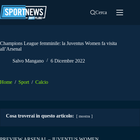
Salta
al
Cerca
contenuto
Champions League femminile: la Juventus Women fa visita
all’Arsenal
Salvo Mangano
6 Dicembre 2022
Home
/
Sport
/
Calcio
Cosa troverai in questo articolo:
mostra
PREVIEW ARSENAL – JUVENTUS WOMEN