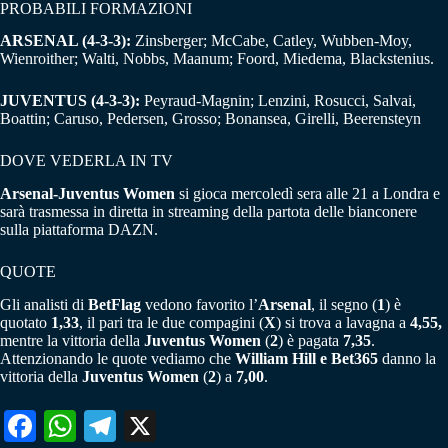
PROBABILI FORMAZIONI
ARSENAL (4-3-3):
Zinsberger; McCabe, Catley, Wubben-Moy,
Wienroither; Walti, Nobbs, Maanum; Foord, Miedema, Blackstenius.
JUVENTUS (4-3-3):
Peyraud-Magnin; Lenzini, Rosucci, Salvai,
Boattin; Caruso, Pedersen, Grosso; Bonansea, Girelli, Beerensteyn
DOVE VEDERLA IN TV
Arsenal-Juventus Women
si gioca mercoledì sera alle 21 a Londra e
sarà trasmessa in diretta in streaming della partota delle bianconere
sulla piattaforma DAZN.
QUOTE
Gli analisti di
BetFlag
vedono favorito l’
Arsenal
, il segno (
1
) è
quotato
1,33
, il pari tra le due compagini (
X
) si trova a lavagna a
4,55,
mentre la vittoria della
Juventus Women
(
2
) è pagata
7,35
.
Attenzionando le quote vediamo che
William Hill e Bet365
danno la
vittoria della
Juventus Women
(
2
) a
7,00
.
Fa
W
Te
X