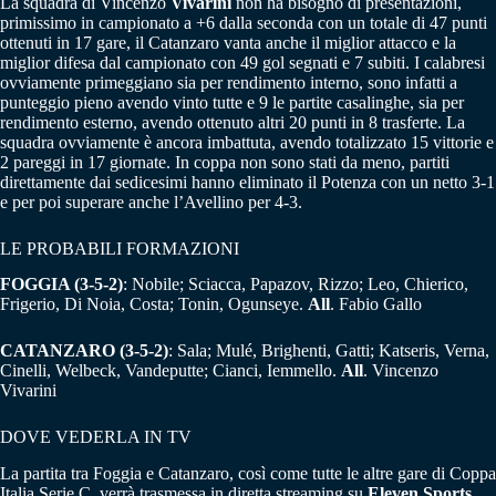
La squadra di Vincenzo
Vivarini
non ha bisogno di presentazioni,
primissimo in campionato a +6 dalla seconda con un totale di 47 punti
ottenuti in 17 gare, il Catanzaro vanta anche il miglior attacco e la
miglior difesa dal campionato con 49 gol segnati e 7 subiti. I calabresi
ovviamente primeggiano sia per rendimento interno, sono infatti a
punteggio pieno avendo vinto tutte e 9 le partite casalinghe, sia per
rendimento esterno, avendo ottenuto altri 20 punti in 8 trasferte. La
squadra ovviamente è ancora imbattuta, avendo totalizzato 15 vittorie e
2 pareggi in 17 giornate. In coppa non sono stati da meno, partiti
direttamente dai sedicesimi hanno eliminato il Potenza con un netto 3-1
e per poi superare anche l’Avellino per 4-3.
LE PROBABILI FORMAZIONI
FOGGIA (3-5-2)
: Nobile; Sciacca, Papazov, Rizzo; Leo, Chierico,
Frigerio, Di Noia, Costa; Tonin, Ogunseye.
All
. Fabio Gallo
CATANZARO (3-5-2)
: Sala; Mulé, Brighenti, Gatti; Katseris, Verna,
Cinelli, Welbeck, Vandeputte; Cianci, Iemmello.
All
. Vincenzo
Vivarini
DOVE VEDERLA IN TV
La partita tra Foggia e Catanzaro, così come tutte le altre gare di Coppa
Italia Serie C, verrà trasmessa in diretta streaming su
Eleven Sports
.