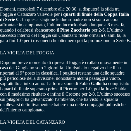
Domani, mercoledì 7 dicembre alle 20:30, si disputerà la sfida tra
Foggia e Catanzaro valevole per i
quarti di finale della Coppa Italia
di Serie C
. In questa stagione le due squadre non si sono ancora
affrontate in campionato, l’ultimo incrocio risale dunque a 8 mesi fa,
quando i calabresi sbancarono il
Pino Zaccheria
per 2-6. L’ultimo
successo interno del Foggia sul Catanzaro risale ormai a 6 anni fa, la
gara finì 1-0 per i rossoneri che ottennero poi la promozione in Serie B.
LA VIGILIA DEL FOGGIA
Dopo un breve momento di ripresa il foggia è crollato nuovamente in
casa del Giugliano solo 2 giorni fa. Un risultato negativo che li ha
riportati al 9° posto in classifica. I pugliesi restano una delle squadre
più pericolose della divisione, nonostante alcuni passaggi a vuoto,
soprattutto a inizio anno. La formazione di Fabio
Gallo
ha conquistato
i quarti di finale superano prima il Picerno per 1-0, poi la Juve Stabia
con il medesimo risultato e infine il Crotone per 2-0. L’ultimo successo
sui pitagorici ha galvanizzato l’ambiente, che ha visto la squadra
risollevarsi definitivamente e battere una delle compagini più ostiche
dell’interno campionato.
LA VIGILIA DEL CATANZARO