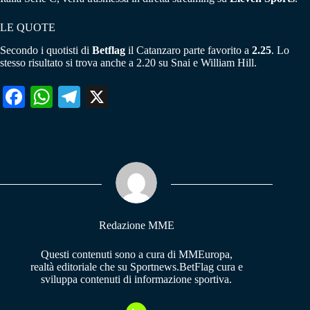
LE QUOTE
Secondo i quotisti di
Betflag
il Catanzaro parte favorito a
2.25
. Lo
stesso risultato si trova anche a 2.20 su Snai e William Hill.
Fa
W
Te
X
ce
ha
le
bo
ts
gr
ok
A
a
pp
m
Redazione MME
Questi contenuti sono a cura di MMEuropa,
realtà editoriale che su Sportnews.BetFlag cura e
sviluppa contenuti di informazione sportiva.