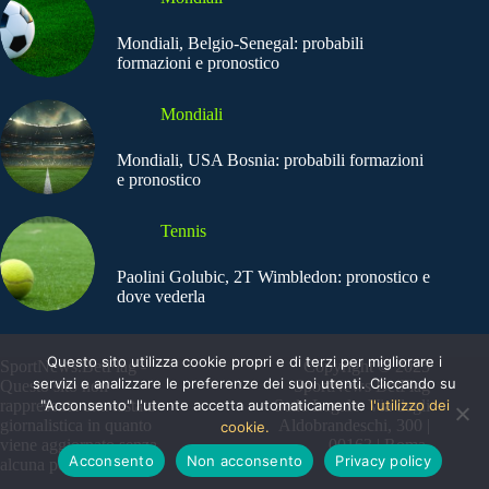
Mondiali, Belgio-Senegal: probabili
formazioni e pronostico
Mondiali
Mondiali, USA Bosnia: probabili formazioni
e pronostico
Tennis
Paolini Golubic, 2T Wimbledon: pronostico e
dove vederla
Questo sito utilizza cookie propri e di terzi per migliorare i
SportNews.BetFlag -
Copyright © 2025
servizi e analizzare le preferenze dei suoi utenti. Cliccando su
Questo sito non
SportNews BetFlag
"Acconsento" l'utente accetta automaticamente
l'utilizzo dei
rappresenta una testata
Sede Legale: Via degli
giornalistica in quanto
Aldobrandeschi, 300 |
cookie.
viene aggiornato senza
00163 | Roma
Acconsento
Non acconsento
Privacy policy
alcuna periodicità