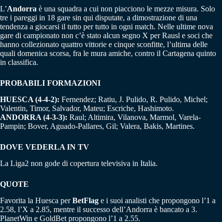
L’
Andorra
è una squadra a cui non piacciono le mezze misura. Solo
tre i pareggi in 18 gare sin qui disputate, a dimostrazione di una
tendenza a giocarsi il tutto per tutto in ogni match. Nelle ultime nova
gare di campionato non c’è stato alcun segno X per Rausl e soci che
hanno collezionato quattro vittorie e cinque sconfitte, l’ultima delle
quali domenica scorsa, fra le mura amiche, contro il Cartagena quinto
in classifica.
PROBABILI FORMAZIONI
HUESCA (4-4-2):
Fernendez; Ratiu, J. Pulido, R. Pulido, Michel;
Valentin, Timor, Salvador, Mateu; Escriche, Hashimoto.
ANDORRA (4-3-3):
Raul; Altimira, Vilanova, Marmol, Varela-
Pampin; Bover, Aguado-Pallares, Gil; Valera, Bakis, Martines.
DOVE VEDERLA IN TV
La Liga2 non gode di copertura televisiva in Italia.
QUOTE
Favorita la Huesca per
BetFlag
e i suoi analisti che propongono l’1 a
2.58, l’X a 2.85, mentre il successo dell’Andorra è bancato a 3.
PlanetWin e GoldBet propongono l’1 a 2.55.