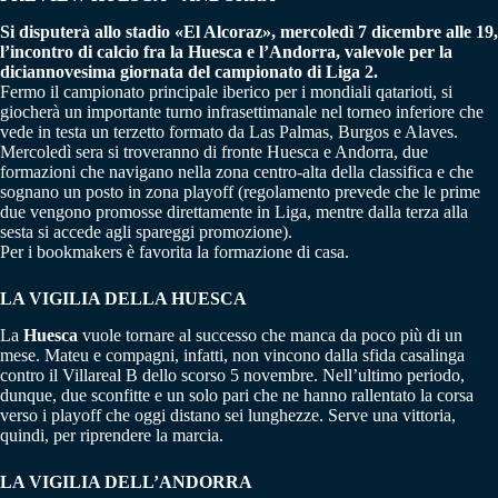
Si disputerà allo stadio «El Alcoraz», mercoledì 7 dicembre alle 19,
l’incontro di calcio fra la Huesca e l’Andorra, valevole per la
diciannovesima giornata del campionato di Liga 2.
Fermo il campionato principale iberico per i mondiali qatarioti, si
giocherà un importante turno infrasettimanale nel torneo inferiore che
vede in testa un terzetto formato da Las Palmas, Burgos e Alaves.
Mercoledì sera si troveranno di fronte Huesca e Andorra, due
formazioni che navigano nella zona centro-alta della classifica e che
sognano un posto in zona playoff (regolamento prevede che le prime
due vengono promosse direttamente in Liga, mentre dalla terza alla
sesta si accede agli spareggi promozione).
Per i bookmakers è favorita la formazione di casa.
LA VIGILIA DELLA HUESCA
La
Huesca
vuole tornare al successo che manca da poco più di un
mese. Mateu e compagni, infatti, non vincono dalla sfida casalinga
contro il Villareal B dello scorso 5 novembre. Nell’ultimo periodo,
dunque, due sconfitte e un solo pari che ne hanno rallentato la corsa
verso i playoff che oggi distano sei lunghezze. Serve una vittoria,
quindi, per riprendere la marcia.
LA VIGILIA DELL’ANDORRA