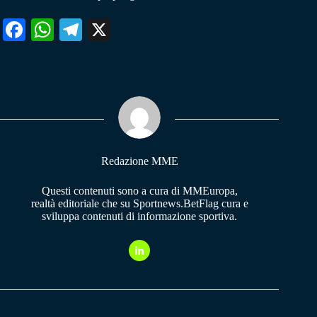
Fa
W
Te
X
ce
ha
le
bo
ts
gr
ok
A
a
pp
m
Redazione MME
Questi contenuti sono a cura di MMEuropa,
realtà editoriale che su Sportnews.BetFlag cura e
sviluppa contenuti di informazione sportiva.