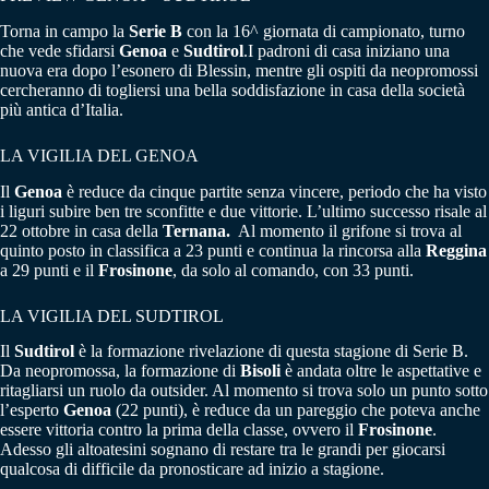
Torna in campo la
Serie B
con la 16^ giornata di campionato, turno
che vede sfidarsi
Genoa
e
Sudtirol
.I padroni di casa iniziano una
nuova era dopo l’esonero di Blessin, mentre gli ospiti da neopromossi
cercheranno di togliersi una bella soddisfazione in casa della società
più antica d’Italia.
LA VIGILIA DEL GENOA
Il
Genoa
è reduce da cinque partite senza vincere, periodo che ha visto
i liguri subire ben tre sconfitte e due vittorie. L’ultimo successo risale al
22 ottobre in casa della
Ternana.
Al momento il grifone si trova al
quinto posto in classifica a 23 punti e continua la rincorsa alla
Reggina
a 29 punti e il
Frosinone
, da solo al comando, con 33 punti.
LA VIGILIA DEL SUDTIROL
Il
Sudtirol
è la formazione rivelazione di questa stagione di Serie B.
Da neopromossa, la formazione di
Bisoli
è andata oltre le aspettative e
ritagliarsi un ruolo da outsider. Al momento si trova solo un punto sotto
l’esperto
Genoa
(22 punti), è reduce da un pareggio che poteva anche
essere vittoria contro la prima della classe, ovvero il
Frosinone
.
Adesso gli altoatesini sognano di restare tra le grandi per giocarsi
qualcosa di difficile da pronosticare ad inizio a stagione.