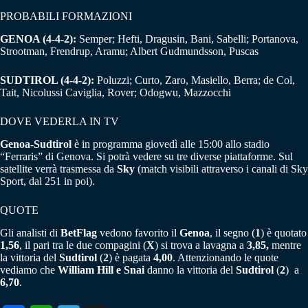
PROBABILI FORMAZIONI
GENOA (4-4-2):
Semper; Hefti, Dragusin, Bani, Sabelli; Portanova,
Strootman, Frendrup, Aramu; Albert Gudmundsson, Puscas
SUDTIROL (4-4-2):
Poluzzi; Curto, Zaro, Masiello, Berra; de Col,
Tait, Nicolussi Caviglia, Rover; Odogwu, Mazzocchi
DOVE VEDERLA IN TV
Genoa-Sudtirol
è in programma giovedì alle 15:00 allo stadio
“Ferraris” di Genova. Si potrà vedere su tre diverse piattaforme. Sul
satellite verrà trasmessa da
Sky
(match visibili attraverso i canali di Sky
Sport, dal 251 in poi).
QUOTE
Gli analisti di
BetFlag
vedono favorito il
Genoa
, il segno (
1
) è quotato
1,56
, il pari tra le due compagini (
X
) si trova a lavagna a
3,85,
mentre
la vittoria del
Sudtirol
(
2
) è pagata
4,00
. Attenzionando le quote
vediamo che
William Hill e Snai
danno la vittoria del
Sudtirol
(
2
) a
6,70
.