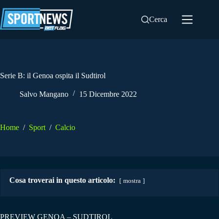
Salta
al
Cerca
contenuto
Serie B: il Genoa ospita il Sudtirol
Salvo Mangano
15 Dicembre 2022
Home
/
Sport
/
Calcio
Cosa troverai in questo articolo:
mostra
PREVIEW GENOA – SUDTIROL