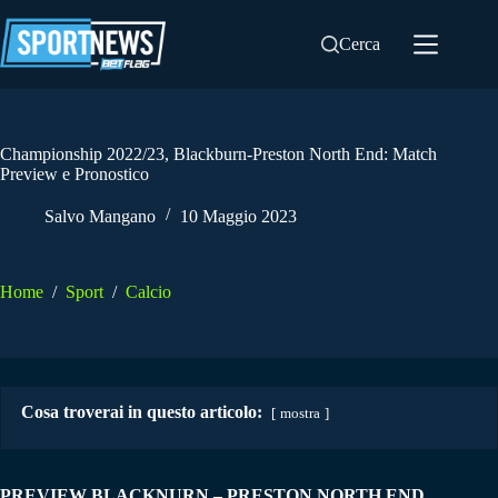
Salta
al
Cerca
contenuto
Championship 2022/23, Blackburn-Preston North End: Match
Preview e Pronostico
Salvo Mangano
10 Maggio 2023
Home
/
Sport
/
Calcio
Cosa troverai in questo articolo:
mostra
PREVIEW BLACKNURN – PRESTON NORTH END