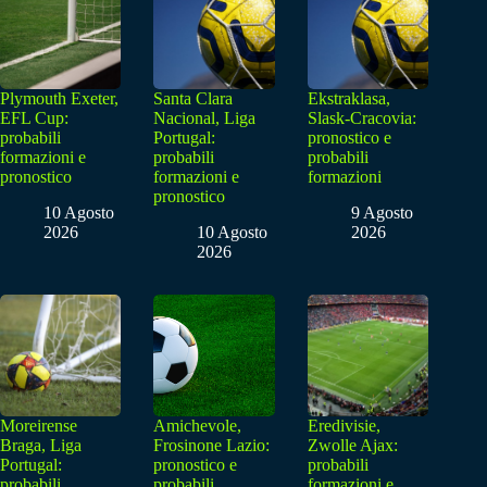
Plymouth Exeter,
Santa Clara
Ekstraklasa,
EFL Cup:
Nacional, Liga
Slask-Cracovia:
probabili
Portugal:
pronostico e
formazioni e
probabili
probabili
pronostico
formazioni e
formazioni
pronostico
10 Agosto
9 Agosto
2026
10 Agosto
2026
2026
Moreirense
Amichevole,
Eredivisie,
Braga, Liga
Frosinone Lazio:
Zwolle Ajax:
Portugal:
pronostico e
probabili
probabili
probabili
formazioni e