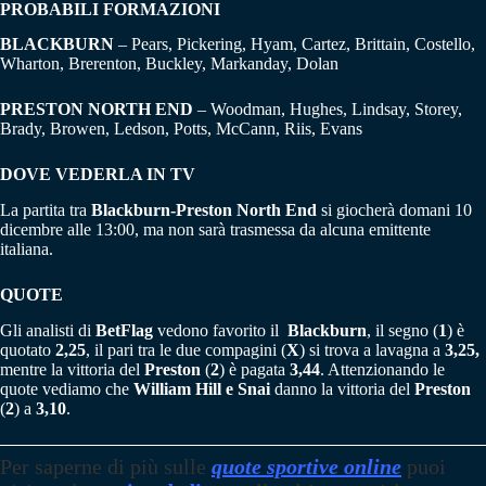
PROBABILI FORMAZIONI
BLACKBURN
– Pears, Pickering, Hyam, Cartez, Brittain, Costello,
Wharton, Brerenton, Buckley, Markanday, Dolan
PRESTON
NORTH END
– Woodman, Hughes, Lindsay, Storey,
Brady, Browen, Ledson, Potts, McCann, Riis, Evans
DOVE VEDERLA IN TV
La partita tra
Blackburn-Preston North End
si giocherà domani 10
dicembre alle 13:00, ma non sarà trasmessa da alcuna emittente
italiana.
QUOTE
Gli analisti di
BetFlag
vedono favorito il
Blackburn
, il segno (
1
) è
quotato
2,25
, il pari tra le due compagini (
X
) si trova a lavagna a
3,25,
mentre la vittoria del
Preston
(
2
) è pagata
3,44
. Attenzionando le
quote vediamo che
William Hill e Snai
danno la vittoria del
Preston
(
2
) a
3,10
.
Per saperne di più
sulle
quote sportive online
puoi