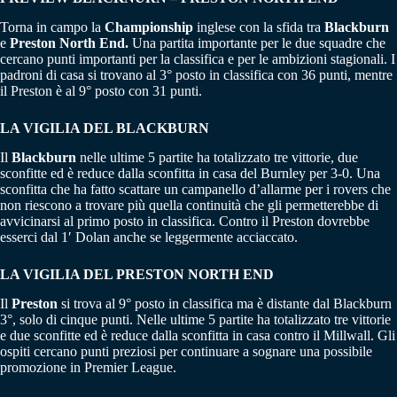
Torna in campo la
Championship
inglese con la sfida tra
Blackburn
e
Preston North End.
Una partita importante per le due squadre che
cercano punti importanti per la classifica e per le ambizioni stagionali. I
padroni di casa si trovano al 3° posto in classifica con 36 punti, mentre
il Preston è al 9° posto con 31 punti.
LA VIGILIA DEL BLACKBURN
Il
Blackburn
nelle ultime 5 partite ha totalizzato tre vittorie, due
sconfitte ed è reduce dalla sconfitta in casa del Burnley per 3-0. Una
sconfitta che ha fatto scattare un campanello d’allarme per i rovers che
non riescono a trovare più quella continuità che gli permetterebbe di
avvicinarsi al primo posto in classifica. Contro il Preston dovrebbe
esserci dal 1′ Dolan anche se leggermente acciaccato.
LA VIGILIA DEL PRESTON NORTH END
Il
Preston
si trova al 9° posto in classifica ma è distante dal Blackburn
3°, solo di cinque punti. Nelle ultime 5 partite ha totalizzato tre vittorie
e due sconfitte ed è reduce dalla sconfitta in casa contro il Millwall. Gli
ospiti cercano punti preziosi per continuare a sognare una possibile
promozione in Premier League.