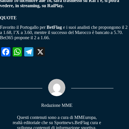
sabato 10 dicembre alle 16, sarà trasmesso su Rai 1 e, si potrà
vedere, in streaming, su RaiPlay.
QUOTE
Favorito il Portogallo per
BetFlag
e i suoi analisti che propongono il 2
a 1.68, l’X a 3.60, mentre il successo del Marocco è bancato a 5.70.
Bet365 propone il 2 a 1.66.
Fa
W
Te
X
ce
ha
le
bo
ts
gr
ok
A
a
pp
m
Redazione MME
Questi contenuti sono a cura di MMEuropa,
realtà editoriale che su Sportnews.BetFlag cura e
sviluppa contenuti di informazione sportiva.