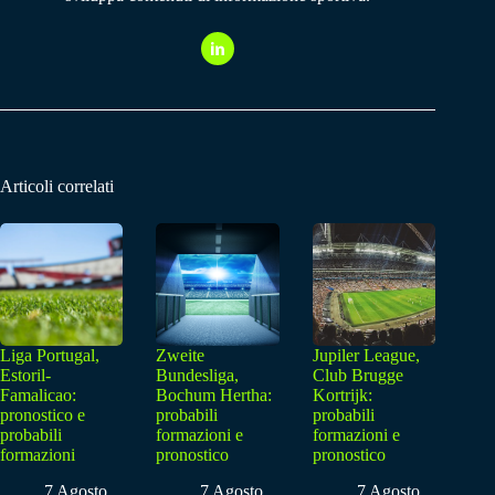
Articoli correlati
Liga Portugal,
Zweite
Jupiler League,
Estoril-
Bundesliga,
Club Brugge
Famalicao:
Bochum Hertha:
Kortrijk:
pronostico e
probabili
probabili
probabili
formazioni e
formazioni e
formazioni
pronostico
pronostico
7 Agosto
7 Agosto
7 Agosto