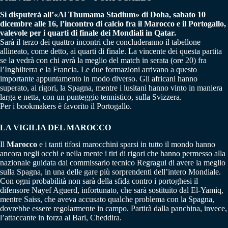
Si disputerà all’«Al Thumama Stadium» di Doha, sabato 10
dicembre alle 16, l’incontro di calcio fra il Marocco e il Portogallo,
valevole per i quarti di finale dei Mondiali in Qatar.
Sarà il terzo dei quattro incontri che concluderanno il tabellone
allineato, come detto, ai quarti di finale. La vincente dei questa partita
se la vedrà con chi avrà la meglio del match in serata (ore 20) fra
l’Inghilterra e la Francia. Le due formazioni arrivano a questo
importante appuntamento in modo diverso. Gli africani hanno
superato, ai rigori, la Spagna, mentre i lusitani hanno vinto in maniera
larga e netta, con un punteggio tennistico, sulla Svizzera.
Per i bookmakers è favorito il Portogallo.
LA VIGILIA DEL MAROCCO
Il
Marocco
e i tanti tifosi marocchini sparsi in tutto il mondo hanno
ancora negli occhi e nella mente i tiri di rigori che hanno permesso alla
nazionale guidata dal commissario tecnico Regragui di avere la meglio
sulla Spagna, in una delle gare più sorprendenti dell’intero Mondiale.
Con ogni probabilità non sarà della sfida contro i portoghesi il
difensore Nayef Aguerd, infortunato, che sarà sostituito dal El-Yamiq,
mentre Saiss, che aveva accusato qualche problema con la Spagna,
dovrebbe essere regolarmente in campo. Partirà dalla panchina, invece,
l’attaccante in forza al Bari, Cheddira.