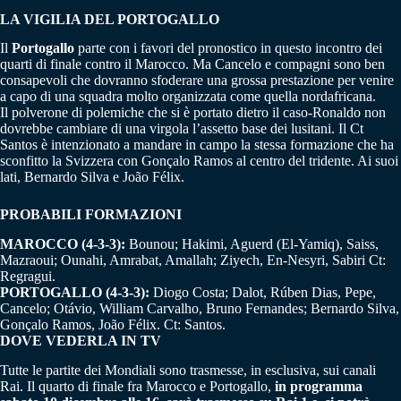
LA VIGILIA DEL PORTOGALLO
Il
Portogallo
parte con i favori del pronostico in questo incontro dei
quarti di finale contro il Marocco. Ma Cancelo e compagni sono ben
consapevoli che dovranno sfoderare una grossa prestazione per venire
a capo di una squadra molto organizzata come quella nordafricana.
Il polverone di polemiche che si è portato dietro il caso-Ronaldo non
dovrebbe cambiare di una virgola l’assetto base dei lusitani. Il Ct
Santos è intenzionato a mandare in campo la stessa formazione che ha
sconfitto la Svizzera con Gonçalo Ramos al centro del tridente. Ai suoi
lati, Bernardo Silva e João Félix.
PROBABILI FORMAZIONI
MAROCCO (4-3-3):
Bounou; Hakimi, Aguerd (El-Yamiq), Saiss,
Mazraoui; Ounahi, Amrabat, Amallah; Ziyech, En-Nesyri, Sabiri Ct:
Regragui.
PORTOGALLO (4-3-3):
Diogo Costa; Dalot, Rúben Dias, Pepe,
Cancelo; Otávio, William Carvalho, Bruno Fernandes; Bernardo Silva,
Gonçalo Ramos, João Félix. Ct: Santos.
DOVE VEDERLA IN TV
Tutte le partite dei Mondiali sono trasmesse, in esclusiva, sui canali
Rai. Il quarto di finale fra Marocco e Portogallo,
in programma