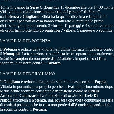
Torna in campo la
Serie C
domenica 11 dicembre alle ore 14:30 con la
sfida valida per la diciottesima giornata del girone C di Serie C
tra
Potenza
e
Giugliano
. Sfida tra la quattordicesima e la quinta in
classifica. I padroni di casa hanno totalizzato20 punti nelle prime
diciassette giornate ottenendo 3 vittorie, 11 pareggi e 3 sconfitte mentre
gli ospiti hanno ottenuto 26 punti con 7 vittorie, 5 pareggi e 5 sconfitte.
LA VIGILIA DEL POTENZA
lI
Potenza
è reduce dalla vittoria nell’ultima giornata in trasferta contro
il
Monopoli
. La formazione rossoblù sta bene soprattutto mentalmente,
infatti in campionato non perde dal 22 ottobre, in quel caso ci fu la
sconfitta in trasferta contro il
Taranto.
LA VIGILIA DEL GIUGLIANO
Il
Giugliano
è reduce dalla grande vittoria in casa contro il
Foggia
.
Vittoria importantissima proprio perchè arrivata all’ultimo minuto dopo
le due brutte sconfitte consecutive in trasferta contro la
Fidelis
Andria
e il
Catanzaro
. La formazione di
mister
Raffaele
Di
Napoli
affronterà il
Potenza
, una squadra che vorrà continuare la serie
di risultati positivi e che in casa non perde dall’8 ottobre quando ci fu
la sconfitta contro il
Pescara
.