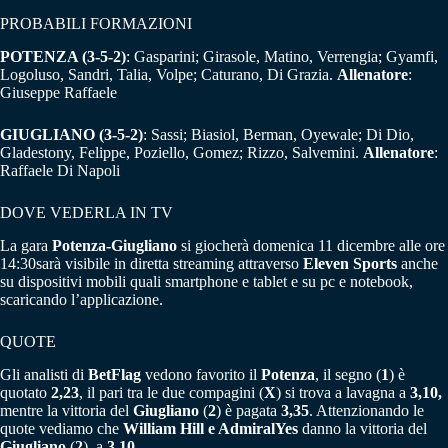
PROBABILI FORMAZIONI
POTENZA (3-5-2)
: Gasparini; Girasole, Matino, Verrengia; Gyamfi,
Logoluso, Sandri, Talia, Volpe; Caturano, Di Grazia.
Allenatore
:
Giuseppe Raffaele
GIUGLIANO (3-5-2)
: Sassi; Biasiol, Berman, Oyewale; Di Dio,
Gladestony, Felippe, Poziello, Gomez; Rizzo, Salvemini.
Allenatore
:
Raffaele Di Napoli
DOVE VEDERLA IN TV
La gara
Potenza-Giugliano
si giocherà domenica 11 dicembre alle ore
14:30sarà visibile in diretta streaming attraverso
Eleven Sports
anche
su dispositivi mobili quali smartphone e tablet e su pc e notebook,
scaricando l’applicazione.
QUOTE
Gli analisti di
BetFlag
vedono favorito il
Potenza
, il segno (
1
) è
quotato
2,23
, il pari tra le due compagini (
X
) si trova a lavagna a
3,10,
mentre la vittoria del
Giugliano
(
2
) è pagata
3,35
. Attenzionando le
quote vediamo che
William Hill e AdmiralYes
danno la vittoria del
Giugliano
(
2
) a
3,10
.