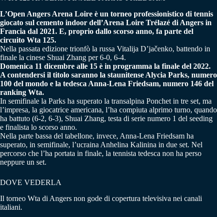
L’Open Angers Arena Loire è un torneo professionistico di tennis
giocato sul cemento indoor dell’Arena Loire Trélazé di Angers in
Francia dal 2021. E, proprio dallo scorso anno, fa parte del
circuito Wta 125.
Nella passata edizione trionfò la russa Vitalija D’jačenko, battendo in
finale la cinese Shuai Zhang per 6-0, 6-4.
Domenica 11 dicembre alle 15 è in programma la finale del 2022.
A contendersi il titolo saranno la staunitense Alycia Parks, numero
100 del mondo e la tedesca Anna-Lena Friedsam, numero 146 del
ranking Wta.
In semifinale la Parks ha superato la transalpina Ponchet in tre set, ma
l’impresa, la giocatrice americana, l’ha compiuta alprimo turno, quando
ha battuto (6-2, 6-3), Shuai Zhang, testa di serie numero 1 del seeding
e finalista lo scorso anno.
Nella parte bassa del tabellone, invece, Anna-Lena Friedsam ha
superato, in semifinale, l’ucraina Anhelina Kalinina in due set. Nel
percorso che l’ha portata in finale, la tennista tedesca non ha perso
neppure un set.
DOVE VEDERLA
Il torneo Wta di Angers non gode di copertura televisiva nei canali
italiani.