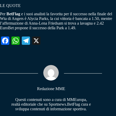
LE QUOTE
Per
BetFlag
e i suoi analisti la favorita per il successo nella finale del
Wta di Angers è Alycia Parks, la cui vittoria è bancata a 1.50, mentre
l’affermazione di Anna-Lena Friedsam si trova a lavagna e 2.42
EuroBet propone il successo della Park a 1.49.
Fa
W
Te
X
ce
ha
le
bo
ts
gr
ok
A
a
pp
m
Redazione MME
Questi contenuti sono a cura di MMEuropa,
realtà editoriale che su Sportnews.BetFlag cura e
sviluppa contenuti di informazione sportiva.