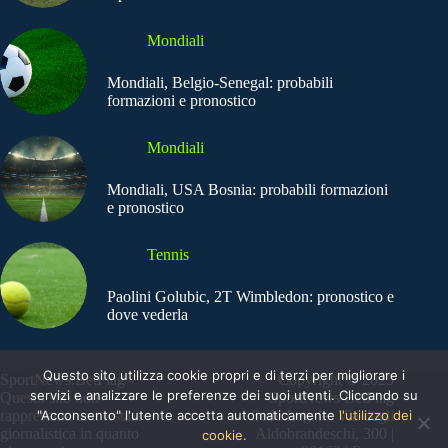
Mondiali
Mondiali, Belgio-Senegal: probabili
formazioni e pronostico
Mondiali
Mondiali, USA Bosnia: probabili formazioni
e pronostico
Tennis
Paolini Golubic, 2T Wimbledon: pronostico e
dove vederla
Questo sito utilizza cookie propri e di terzi per migliorare i
SportNews.BetFlag -
Copyright © 2025
servizi e analizzare le preferenze dei suoi utenti. Cliccando su
Questo sito non
SportNews BetFlag
rappresenta una testata
"Acconsento" l'utente accetta automaticamente
Sede Legale: Via degli
l'utilizzo dei
giornalistica in quanto
Aldobrandeschi, 300 |
cookie.