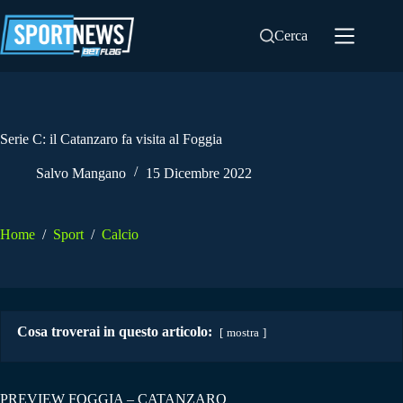
Salta
al
Cerca
contenuto
Serie C: il Catanzaro fa visita al Foggia
Salvo Mangano
15 Dicembre 2022
Home
/
Sport
/
Calcio
Cosa troverai in questo articolo:
mostra
PREVIEW FOGGIA – CATANZARO