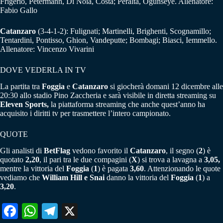
Frigerio, Petermann, Di Noia, Costa; Peralta, Ogunseye. Allenatore:
Fabio Gallo
Catanzaro
(3-4-1-2): Fulignati; Martinelli, Brighenti, Scognamillo;
Tentardini, Pontisso, Ghion, Vandeputte; Bombagi; Biasci, Iemmello.
Allenatore: Vincenzo Vivarini
DOVE VEDERLA IN TV
La partita tra
Foggia
e
Catanzaro
si giocherà domani 12 dicembre alle
20:30 allo stadio Pino Zaccheria e sarà
visibile in diretta streaming su
Eleven Sports,
la piattaforma streaming che anche quest’anno ha
acquisito i diritti tv per trasmettere l’intero campionato.
QUOTE
Gli analisti di
BetFlag
vedono favorito il
Catanzaro
, il segno (
2
) è
quotato
2,20
, il pari tra le due compagini (
X
) si trova a lavagna a
3,05,
mentre la vittoria del
Foggia
(
1
) è pagata
3,60
. Attenzionando le quote
vediamo che
William Hill e Snai
danno la vittoria del
Foggia
(
1
) a
3,20
.
Fa
W
Te
X