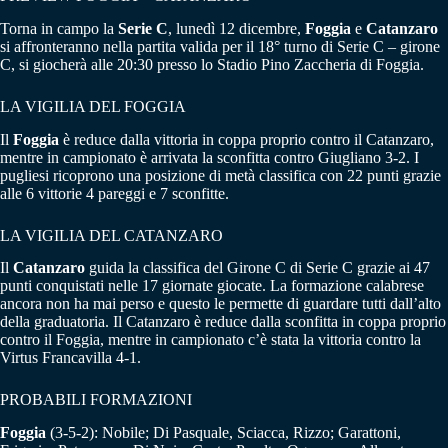
Torna in campo la
Serie C
, lunedì 12 dicembre,
Foggia
e
Catanzaro
si affronteranno nella partita valida per il 18° turno di Serie C – girone
C, si giocherà alle 20:30 presso lo Stadio Pino Zaccheria di Foggia.
LA VIGILIA DEL FOGGIA
Il
Foggia
è reduce dalla vittoria in coppa proprio contro il Catanzaro,
mentre in campionato è arrivata la sconfitta contro Giugliano 3-2. I
pugliesi ricoprono una posizione di metà classifica con 22 punti grazie
alle 6 vittorie 4 pareggi e 7 sconfitte.
LA VIGILIA DEL CATANZARO
Il
Catanzaro
guida la classifica del Girone C di Serie C grazie ai 47
punti conquistati nelle 17 giornate giocate. La formazione calabrese
ancora non ha mai perso e questo le permette di guardare tutti dall’alto
della graduatoria. Il Catanzaro è reduce dalla sconfitta in coppa proprio
contro il Foggia, mentre in campionato c’è stata la vittoria contro la
Virtus Francavilla 4-1.
PROBABILI FORMAZIONI
Foggia
(3-5-2): Nobile; Di Pasquale, Sciacca, Rizzo; Garattoni,