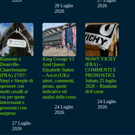
2026
27 Luglio
28 Luglio
2026
2026
Riunione a
King George VI
WoW!! VICHY
Deauville-
And Queen
(FRA) –
Clairefontaine
Elizabeth Stakes
COMMENTI E
(FRA) 27/07:
– Ascot (UK):
PRONOSTICI:
Siepi e Steeple di
attori, commenti,
Sabato 25 luglio
spessore con
prono, quote
2026 – Riunione
molti cavalli al
indicative ed
di 8 corse
via per quote
analisi della corsa
24 Luglio
interessanti e
24 Luglio
2026
pronostici con
2026
sorprese
27 Luglio
2026