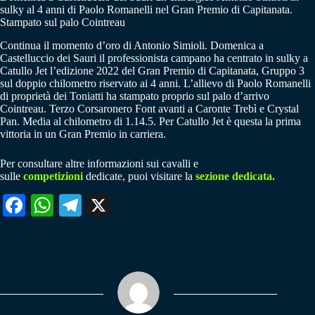
sulky al 4 anni di Paolo Romanelli nel Gran Premio di Capitanata.
Stampato sul palo Cointreau
Continua il momento d’oro di Antonio Simioli. Domenica a
Castelluccio dei Sauri il professionista campano ha centrato in sulky a
Catullo Jet l’edizione 2022 del Gran Premio di Capitanata, Gruppo 3
sul doppio chilometro riservato ai 4 anni. L’allievo di Paolo Romanelli
di proprietà dei Toniatti ha stampato proprio sul palo d’arrivo
Cointreau. Terzo Corsaronero Font avanti a Caronte Trebì e Crystal
Pan. Media al chilometro di 1.14.5. Per Catullo Jet è questa la prima
vittoria in un Gran Premio in carriera.
Per consultare altre informazioni sui cavalli e
sulle
competizioni
dedicate, puoi visitare la
sezione dedicata.
Fa
W
Te
X
ce
ha
le
bo
ts
gr
ok
A
a
pp
m