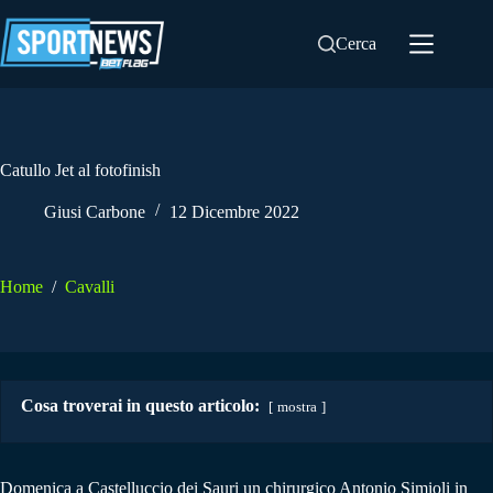
Salta
al
Cerca
contenuto
Catullo Jet al fotofinish
Giusi Carbone
12 Dicembre 2022
Home
/
Cavalli
Cosa troverai in questo articolo:
mostra
Domenica a Castelluccio dei Sauri un chirurgico Antonio Simioli in