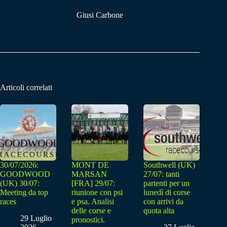
Giusi Carbone
Articoli correlati
30/07/2026:
MONT DE
Southwell (UK)
GOODWOOD
MARSAN
27/07: tanti
(UK) 30/07:
[FRA] 29/07:
partenti per un
Meeting da top
riunione con psi
lunedì di corse
races
e psa. Analisi
con arrivi da
delle corse e
quota alta
29 Luglio
pronostici.