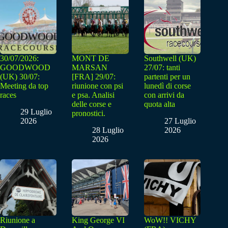
30/07/2026:
MONT DE
Southwell (UK)
GOODWOOD
MARSAN
27/07: tanti
(UK) 30/07:
[FRA] 29/07:
partenti per un
Meeting da top
riunione con psi
lunedì di corse
races
e psa. Analisi
con arrivi da
delle corse e
quota alta
29 Luglio
pronostici.
2026
27 Luglio
28 Luglio
2026
2026
Riunione a
King George VI
WoW!! VICHY