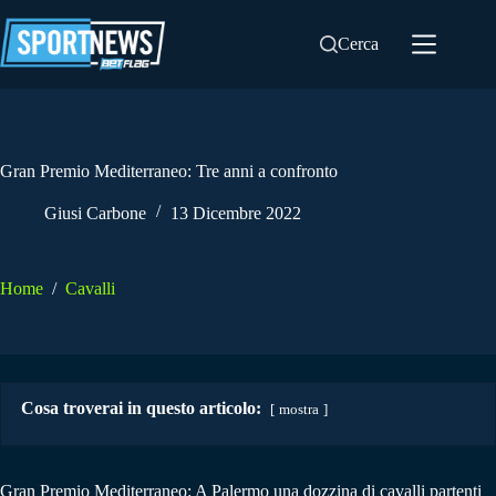
Salta
al
Cerca
contenuto
Gran Premio Mediterraneo: Tre anni a confronto
Giusi Carbone
13 Dicembre 2022
Home
/
Cavalli
Cosa troverai in questo articolo:
mostra
Gran Premio Mediterraneo: A Palermo una dozzina di cavalli partenti