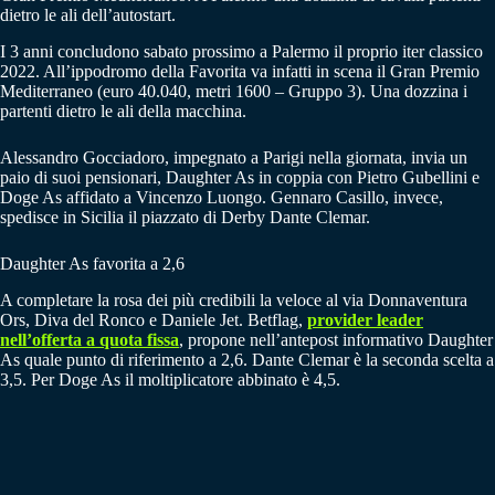
dietro le ali dell’autostart.
I 3 anni concludono sabato prossimo a Palermo il proprio iter classico
2022. All’ippodromo della Favorita va infatti in scena il Gran Premio
Mediterraneo (euro 40.040, metri 1600 – Gruppo 3). Una dozzina i
partenti dietro le ali della macchina.
Alessandro Gocciadoro, impegnato a Parigi nella giornata, invia un
paio di suoi pensionari, Daughter As in coppia con Pietro Gubellini e
Doge As affidato a Vincenzo Luongo. Gennaro Casillo, invece,
spedisce in Sicilia il piazzato di Derby Dante Clemar.
Daughter As favorita a 2,6
A completare la rosa dei più credibili la veloce al via Donnaventura
Ors, Diva del Ronco e Daniele Jet. Betflag,
provider leader
nell’offerta a quota fissa
, propone nell’antepost informativo Daughter
As quale punto di riferimento a 2,6. Dante Clemar è la seconda scelta a
3,5. Per Doge As il moltiplicatore abbinato è 4,5.