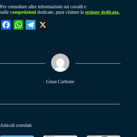
Per consultare altre informazioni sui cavalli e
sulle
competizioni
dedicate, puoi visitare la
sezione dedicata.
Fa
W
Te
X
ce
ha
le
bo
ts
gr
ok
A
a
pp
m
Giusi Carbone
Articoli correlati