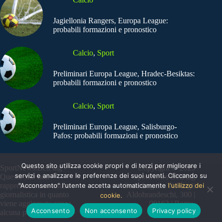
Jagiellonia Rangers, Europa League:
probabili formazioni e pronostico
Calcio
,
Sport
Preliminari Europa League, Hradec-Besiktas:
probabili formazioni e pronostico
Calcio
,
Sport
Preliminari Europa League, Salisburgo-
Pafos: probabili formazioni e pronostico
Questo sito utilizza cookie propri e di terzi per migliorare i
SportNews.BetFlag -
Copyright © 2025
servizi e analizzare le preferenze dei suoi utenti. Cliccando su
Questo sito non
SportNews BetFlag
rappresenta una testata
"Acconsento" l'utente accetta automaticamente
Sede Legale: Via degli
l'utilizzo dei
giornalistica in quanto
Aldobrandeschi, 300 |
cookie.
viene aggiornato senza
00163 | Roma
Acconsento
Non acconsento
Privacy policy
alcuna periodicità