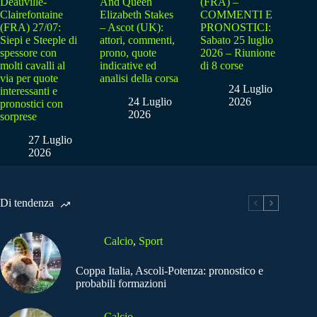
Deauville-
And Queen
(FRA) –
Clairefontaine
Elizabeth Stakes
COMMENTI E
(FRA) 27/07:
– Ascot (UK):
PRONOSTICI:
Siepi e Steeple di
attori, commenti,
Sabato 25 luglio
spessore con
prono, quote
2026 – Riunione
molti cavalli al
indicative ed
di 8 corse
via per quote
analisi della corsa
24 Luglio
interessanti e
24 Luglio
2026
pronostici con
2026
sorprese
27 Luglio
2026
Di tendenza
Calcio
,
Sport
Coppa Italia, Ascoli-Potenza: pronostico e
probabili formazioni
Calcio