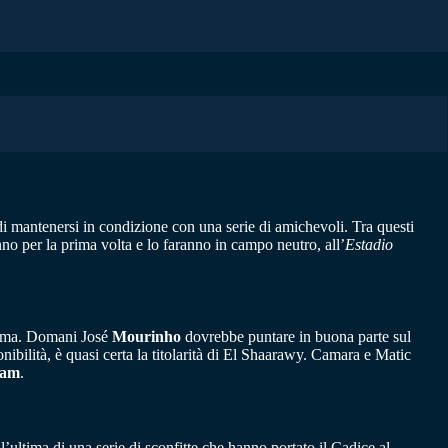
 di mantenersi in condizione con una serie di amichevoli. Tra questi
nno per la prima volta e lo faranno in campo neutro, all’
Estadio
hama. Domani José
Mourinho
dovrebbe puntare in buona parte sul
nibilità, è quasi certa la titolarità di El Shaarawy. Camara e Matic
ham
.
ultima di una serie di sconfitte che hanno portato il Cadice al