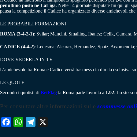
penultimo posto ne LaLiga
. Nelle 14 giornate disputate fin qui gli 
pausa la competizione il Cadice ha organizzato diverse amichevoli che h
LE PROBABILI FORMAZIONI
ROMA (3-4-2-1
)
: Svilar; Mancini, Smalling, Ibanez; Celik, Camara
CADICE (4-4-2)
: Ledesma; Alcaraz, Hernandez, Spatz, Arzamendia;
DOVE VEDERLA IN TV
L’amichevole tra Roma e Cadice verrà trasmessa in diretta esclusiva s
LE QUOTE
Secondo i quotisti di
BetFlag
la Roma parte favorita a
1.92
. Lo stesso 
Per consultare altre informazioni sulle
scommesse onl
Fa
W
Te
X
ce
ha
le