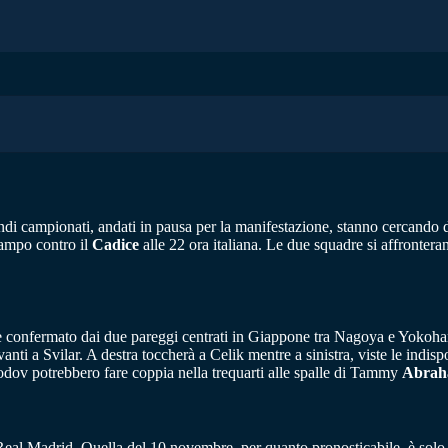
grandi campionati, andati in pausa per la manifestazione, stanno cercando
ampo contro il
Cadice
alle 22 ora italiana. Le due squadre si affrontera
me confermato dai due pareggi centrati in Giappone tra Nagoya e Yoko
ti a Svilar. A destra toccherà a Celik mentre a sinistra, viste le indispo
ov potrebbero fare coppia nella trequarti alle spalle di Tammy
Abra
eal Madrid. Quella del 10 novembre, per quanto pronosticabile, è solo l’