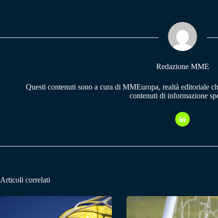
bo
ts
gr
ok
A
a
pp
m
Redazione MME
Questi contenuti sono a cura di MMEuropa, realtà editoriale c
contenuti di informazione spo
Articoli correlati