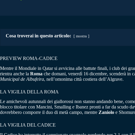
Cosa troverai in questo articolo:
mostra
PREVIEW ROMA-CADICE
Mentre il Mondiale in Qatar si avvicina alle battute finali, i club dei 
rientra anche la
Roma
che domani, venerdì 16 dicembre, scenderà in c
Municipal de Albufeira
, nell’omonima città costiera dell’Algrave.
LA VIGILIA DELLA ROMA
Le amichevoli autunnali dei giallorossi non stanno andando bene, co
blocco titolare con Mancini, Smalling e Ibanez pronti a far da scudo davan
dovrebbero comporre il duo di metà campo, mentre
Zaniolo
e Shomurod
LA VIGILIA DEL CADICE
Il Cadice ha interrotto il campionato spagnolo perdendo per 2-1 con il R