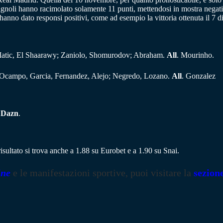
spagnoli hanno racimolato solamente 11 punti, mettendosi in mostra negat
anno dato responsi positivi, come ad esempio la vittoria ottenuta il 7 
, Matic, El Shaarawy; Zaniolo, Shomurodov; Abraham.
All
. Mourinho.
 Ocampo, Garcia, Fernandez, Alejo; Negredo, Lozano.
All
. Gonzalez
u
Dazn
.
risultato si trova anche a 1.88 su Eurobet e a 1.90 su Snai.
ine
e le manifestazioni sportive, puoi visitare la
sezion