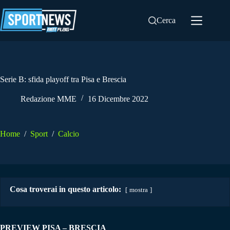
Salta
al
Cerca
contenuto
Serie B: sfida playoff tra Pisa e Brescia
Redazione MME
16 Dicembre 2022
Home
/
Sport
/
Calcio
Cosa troverai in questo articolo:
mostra
PREVIEW PISA – BRESCIA