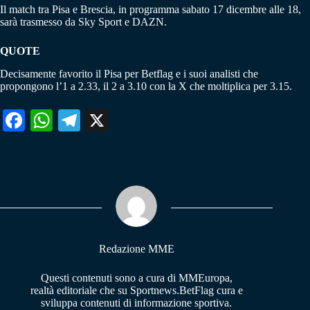
Il match tra Pisa e Brescia, in programma sabato 17 dicembre alle 18,
sarà trasmesso da Sky Sport e DAZN.
QUOTE
Decisamente favorito il Pisa per Betflag e i suoi analisti che
propongono l’1 a 2.33, il 2 a 3.10 con la X che moltiplica per 3.15.
Fa
W
Te
X
ce
ha
le
bo
ts
gr
ok
A
a
pp
m
Redazione MME
Questi contenuti sono a cura di MMEuropa,
realtà editoriale che su Sportnews.BetFlag cura e
sviluppa contenuti di informazione sportiva.