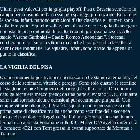
Ultimi posti valevoli per la griglia playoff. Pisa e Brescia scendono in
campo per consolidare l’accesso agli spareggi promozione. Entrambe
le società, infatti, nutrono ambizioni d’alta classifica e i numeri sono
dalla loro parte. Squadre solide, ben allenate e con voglia di emergere
nonostante una continuità di risultati non di primissima fascia. Allo
stadio “Arena Garibaldi – Stadio Romeo Anconetani”, i toscani
cercheranno non solo la vittoria ma anche il sorpasso in classifica ai
danni delle rondinelle. Le squadre, infatti, sono divise da appena un
punto in classifica.
LA VIGILIA DEL PISA
Grande momento positivo per i neroazzurri che stanno alternando, nel
corso delle settimane, vittorie e pareggi. Sono solo quattro le sconfitte
in stagione mentre il numero dei pareggi è salito a otto. Di certo un
dato da bicchiere mezzo pieno: da una parte si evitano i KO, dall’altra
sono stati sprecate alcune occasioni per accumulare più punti. Con
cinque vittorie ottenute, il Pisa è la squadra con meno successi della
prima parte di classifica ma ha anche meno sconfitte della seconda
forza del campionato Reggina. Nell’ultima giornata, i toscani hanno
fermato la capolista Frosinone sullo 0-0. Mister D’Angelo confermerà
il consueto 4321 con Torregrossa in avanti supportato da Morutan e
Tramoni.