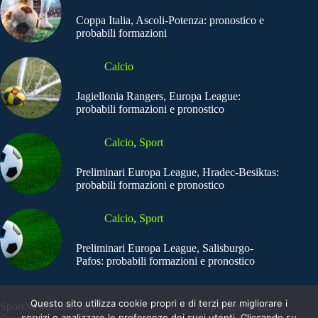
Coppa Italia, Ascoli-Potenza: pronostico e
probabili formazioni
Calcio
Jagiellonia Rangers, Europa League:
probabili formazioni e pronostico
Calcio
,
Sport
Preliminari Europa League, Hradec-Besiktas:
probabili formazioni e pronostico
Calcio
,
Sport
Preliminari Europa League, Salisburgo-
Pafos: probabili formazioni e pronostico
Questo sito utilizza cookie propri e di terzi per migliorare i
SportNews.BetFlag -
Copyright © 2025
servizi e analizzare le preferenze dei suoi utenti. Cliccando su