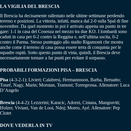
LA VIGILIA DEL BRESCIA
Il Brescia ha decisamente rallentato nelle ultime settimane perdendo
terreno e posizioni. La vittoria, infatti, manca dal 2-0 sulla Spal di fine
novembre. Da quel momento in poi è arrivato appena un punto in tre
gare: 1-1 in casa del Cosenza nel mezzo tra due KO. I lombardi sono
caduti in casa per 0-2 contro la Reggina e, nell’ultima uscita, 0-2
contro il Parma. Stesso punteggio allo stadio Rigamonti che mostra
anche come il terreno di casa possa essere terra di conquista per le
squadre ospiti. Sotto questo punto di vista, quindi, il Brescia deve
necessariamente tornare a far punti per evitare il sorpasso.
PROBABILI FORMAZIONI PISA – BRESCIA
Pisa
(4-3-2-1): Livieri; Calabresi, Hermannsson, Barba, Beruatto;
Touré, Nagy, Marin; Morutan, Tramoni; Torregrossa. Allenatore: Luca
D’Angelo
Brescia
(4-4-2): Lezzerini; Karacic, Adorni, Cistana, Mangraviti;
Holzer, Viviani, Van de Looi, Ndoj; Moreo, Ayé. Allenatore: Pep
Clotet
DOVE VEDERLA IN TV