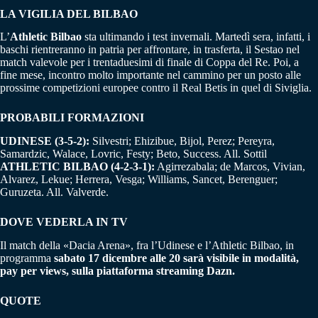
LA VIGILIA DEL BILBAO
L’
Athletic Bilbao
sta ultimando i test invernali. Martedì sera, infatti, i
baschi rientreranno in patria per affrontare, in trasferta, il Sestao nel
match valevole per i trentaduesimi di finale di Coppa del Re. Poi, a
fine mese, incontro molto importante nel cammino per un posto alle
prossime competizioni europee contro il Real Betis in quel di Siviglia.
PROBABILI FORMAZIONI
UDINESE (3-5-2):
Silvestri; Ehizibue, Bijol, Perez; Pereyra,
Samardzic, Walace, Lovric, Festy; Beto, Success. All. Sottil
ATHLETIC BILBAO (4-2-3-1):
Agirrezabala; de Marcos, Vivian,
Alvarez, Lekue; Herrera, Vesga; Williams, Sancet, Berenguer;
Guruzeta. All. Valverde.
DOVE VEDERLA IN TV
Il match della «Dacia Arena», fra l’Udinese e l’Athletic Bilbao, in
programma
sabato 17 dicembre alle 20 sarà visibile in modalità,
pay per views, sulla piattaforma streaming Dazn.
QUOTE