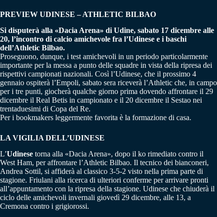
PREVIEW UDINESE – ATHLETIC BILBAO
Si disputerà alla «Dacia Arena» di Udine, sabato 17 dicembre alle
20, l’incontro di calcio amichevole fra l’Udinese e i baschi
dell’Athletic Bilbao.
Proseguono, dunque, i test amichevoli in un periodo particolarmente
importante per la messa a punto delle squadre in vista della ripresa dei
rispettivi campionati nazionali. Così l’Udinese, che il prossimo 4
gennaio ospiterà l’Empoli, sabato sera riceverà l’Athletic che, in campo
per i tre punti, giocherà qualche giorno prima dovendo affrontare il 29
dicembre il Real Betis in campionato e il 20 dicembre il Sestao nei
trentaduesimi di Copa del Re.
Per i bookmakers leggermente favorita è la formazione di casa.
LA VIGILIA DELL’UDINESE
L’
Udinese
torna alla «Dacia Arena», dopo il ko rimediato contro il
West Ham, per affrontare l’Athletic Bilbao. Il tecnico dei bianconeri,
Andrea Sottil, si affiderà al classico 3-5-2 visto nella prima parte di
stagione. Friulani alla ricerca di ulteriori conferme per arrivare pronti
all’appuntamento con la ripresa della stagione. Udinese che chiuderà il
ciclo delle amichevoli invernali giovedì 29 dicembre, alle 13, a
Cremona contro i grigiorossi.