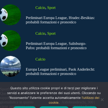
Calcio
,
Sport
Preliminari Europa League, Hradec-Besiktas:
probabili formazioni e pronostico
Calcio
,
Sport
Preliminari Europa League, Salisburgo-
Pafos: probabili formazioni e pronostico
Calcio
Europa League preliminari, Paok Anderlecht:
probabili formazioni e pronostico
Questo sito utilizza cookie propri e di terzi per migliorare i
SportNews.BetFlag -
Copyright © 2025
servizi e analizzare le preferenze dei suoi utenti. Cliccando su
Questo sito non
SportNews BetFlag
"Acconsento" l'utente accetta automaticamente
l'utilizzo dei
rappresenta una testata
Sede Legale: Via degli
giornalistica in quanto
Aldobrandeschi, 300 |
cookie.
viene aggiornato senza
00163 | Roma