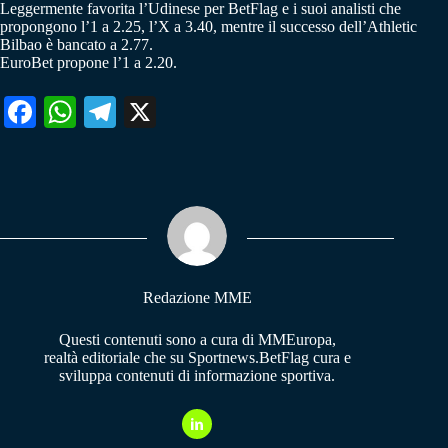
Leggermente favorita l’Udinese per BetFlag e i suoi analisti che
propongono l’1 a 2.25, l’X a 3.40, mentre il successo dell’Athletic
Bilbao è bancato a 2.77.
EuroBet propone l’1 a 2.20.
Fa
W
Te
X
ce
ha
le
bo
ts
gr
ok
A
a
pp
m
Redazione MME
Questi contenuti sono a cura di MMEuropa,
realtà editoriale che su Sportnews.BetFlag cura e
sviluppa contenuti di informazione sportiva.