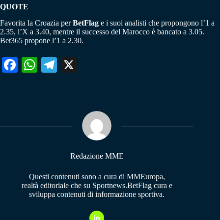
QUOTE
Favorita la Croazia per
BetFlag
e i suoi analisti che propongono l’1 a
2.35, l’X a 3.40, mentre il successo del Marocco è bancato a 3.05.
Bet365 propone l’1 a 2.30.
Fa
W
Te
X
ce
ha
le
bo
ts
gr
ok
A
a
pp
m
Redazione MME
Questi contenuti sono a cura di MMEuropa,
realtà editoriale che su Sportnews.BetFlag cura e
sviluppa contenuti di informazione sportiva.