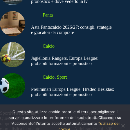
pronostico e dove vederlo in tv
Fanta
Asta Fantacalcio 2026/27: consigli, strategie
e giocatori da comprare
Calcio
Jagiellonia Rangers, Europa League:
probabili formazioni e pronostico
Calcio
,
Sport
Preliminari Europa League, Hradec-Besiktas:
probabili formazioni e pronostico
Questo sito utilizza cookie propri e di terzi per migliorare i
SportNews.BetFlag -
Copyright © 2025
servizi e analizzare le preferenze dei suoi utenti. Cliccando su
Questo sito non
SportNews BetFlag
"Acconsento" l'utente accetta automaticamente
l'utilizzo dei
rappresenta una testata
Sede Legale: Via degli
giornalistica in quanto
Aldobrandeschi, 300 |
cookie.