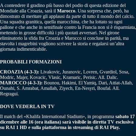
A contendere il gradino più basso del podio di questa edizione del
Mondiale alla Croazia, sarà il
Marocco
. Una sorpresa che, però, ha
dimostrato di meritare gli applausi da parte di tutto il mondo del calcio.
Una squadra granitica, quella marocchina, che ha lottato su ogni
pallone e che anche in semifinale contro la Francia non si è risparmiata,
mettendo in grosse difficoltà i più quotati avversari. Nel girone
eliminatorio la sfida fra Croazia e Marocco si concluse in parità, ma
stavolta i magrebini vogliono scrivere la storia e regalarsi un’altra
giornata indimenticabile.
PROBABILI FORMAZIONI
CROAZIA (4-3-3):
Livakovic, Juranovic, Lovren, Gvardiol, Sosa,
Modric, Majer, Kovacic, Vlasic, Kramaric, Perisic. All. Dalic.
MAROCCO (4-3-3):
Bounou, Hakimi, El Yamiq, Dari, Attiat-Allah,
Ounahi, S. Amrabat, Amallah, Ziyech, En-Nesyri, Boufal. All.
Regragui.
DOVE VEDERLA IN TV
Il match del «Khalifa International Stadium», in programma
sabato 17
dicembre alle 16 (ora italiana) sarà visibile in diretta TV esclusiva
su RAI 1 HD e sulla piattaforma in streaming di RAI Play.