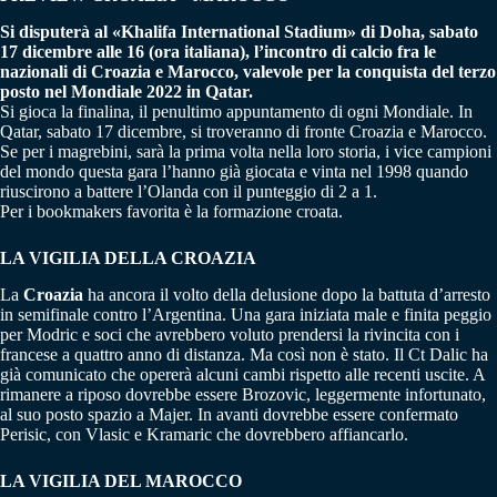
Si disputerà al «Khalifa International Stadium» di Doha, sabato
17 dicembre alle 16 (ora italiana), l’incontro di calcio fra le
nazionali di Croazia e Marocco, valevole per la conquista del terzo
posto nel Mondiale 2022 in Qatar.
Si gioca la finalina, il penultimo appuntamento di ogni Mondiale. In
Qatar, sabato 17 dicembre, si troveranno di fronte Croazia e Marocco.
Se per i magrebini, sarà la prima volta nella loro storia, i vice campioni
del mondo questa gara l’hanno già giocata e vinta nel 1998 quando
riuscirono a battere l’Olanda con il punteggio di 2 a 1.
Per i bookmakers favorita è la formazione croata.
LA VIGILIA DELLA CROAZIA
La
Croazia
ha ancora il volto della delusione dopo la battuta d’arresto
in semifinale contro l’Argentina. Una gara iniziata male e finita peggio
per Modric e soci che avrebbero voluto prendersi la rivincita con i
francese a quattro anno di distanza. Ma così non è stato. Il Ct Dalic ha
già comunicato che opererà alcuni cambi rispetto alle recenti uscite. A
rimanere a riposo dovrebbe essere Brozovic, leggermente infortunato,
al suo posto spazio a Majer. In avanti dovrebbe essere confermato
Perisic, con Vlasic e Kramaric che dovrebbero affiancarlo.
LA VIGILIA DEL MAROCCO