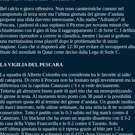
Bel calcio e gioco offensivo. Non sono caratteristiche comuni nel
campionato di terza serie ma l’ultima giornata del girone d’andata
propone una sfida davvero interessante. Allo stadio “Adriatico” di
Pescara, i padroni di casa ospitano il Picerno per novanta minuti che
chiuderanno con il giro di boa il raggruppamento C di Serie C. I delfini
dovranno riprendere a correre in classifica, mentre i lucani si godono
una meritatissima zona playoff dopo le problematiche di inizio
stagione. Gara che si disputerà alle 12:30 per evitare di sovrapporsi alla
finale del mondiale in Qatar come deciso dalla Lega di Serie C.
LA VIGILIA DEL PESCARA
La squadra di Alberto Colombo era considerata tra le favorite al salto
di categoria. Di certo il Pescara non ha lesinato negli investimenti ma la
differenza con la capolista Catanzaro c’è e si vede decisamente.
Tuttavia gli abruzzesi fanno parte di quel trio che sta monopolizzando
il girone in testa. Al momento terzo posto con 38 punti e la possibilità
dii superare quota 40 al termine del girone d’andata. Un grande ruolino
di marci interrotto, nelle ultime settimane, da una striscia di tre sconfitte
consecutive. Tutto è partito con lo 0-3 subito nel big match contro il
Catanzaro. Un blackout che ha avuto un seguito disastroso con il 3-2
in casa della Virtus Francavilla e lo 0-2 contro il Taranto. Solo
nell’ultima giornata la squadra si è ripresa grazie al blitz per 1-2 a
Monopoli. Il Pescara si schiererà con il 4321 dove Vergani e Cuppone