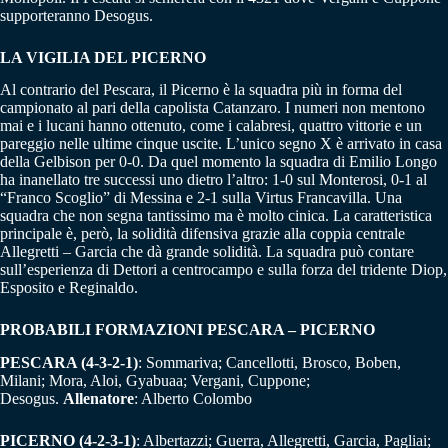
supporteranno Desogus.
LA VIGILIA DEL PICERNO
Al contrario del Pescara, il Picerno è la squadra più in forma del
campionato al pari della capolista Catanzaro. I numeri non mentono
mai e i lucani hanno ottenuto, come i calabresi, quattro vittorie e un
pareggio nelle ultime cinque uscite. L’unico segno X è arrivato in casa
della Gelbison per 0-0. Da quel momento la squadra di Emilio Longo
ha inanellato tre successi uno dietro l’altro: 1-0 sul Monterosi, 0-1 al
“Franco Scoglio” di Messina e 2-1 sulla Virtus Francavilla. Una
squadra che non segna tantissimo ma è molto cinica. La caratteristica
principale è, però, la solidità difensiva grazie alla coppia centrale
Allegretti – Garcia che dà grande solidità. La squadra può contare
sull’esperienza di Dettori a centrocampo e sulla forza del tridente Diop,
Esposito e Reginaldo.
PROBABILI FORMAZIONI PESCARA – PICERNO
PESCARA (4-3-2-1)
: Sommariva; Cancellotti, Brosco, Boben,
Milani; Mora, Aloi, Gyabuaa; Vergani, Cuppone;
Desogus.
Allenatore
: Alberto Colombo
PICERNO (4-2-3-1)
: Albertazzi; Guerra, Allegretti, Garcia, Pagliai;