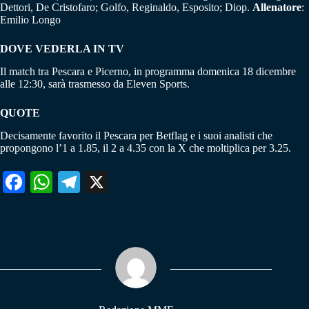
Dettori, De Cristofaro; Golfo, Reginaldo, Esposito; Diop.
Allenatore
:
Emilio Longo
DOVE VEDERLA IN TV
Il match tra Pescara e Picerno, in programma domenica 18 dicembre
alle 12:30, sarà trasmesso da Eleven Sports.
QUOTE
Decisamente favorito il Pescara per Betflag e i suoi analisti che
propongono l’1 a 1.85, il 2 a 4.35 con la X che moltiplica per 3.25.
Fa
W
Te
X
ce
ha
le
bo
ts
gr
ok
A
a
pp
m