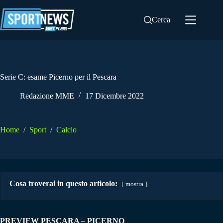
Salta
al
Cerca
contenuto
Serie C: esame Picerno per il Pescara
Redazione MME
17 Dicembre 2022
Home
/
Sport
/
Calcio
Cosa troverai in questo articolo:
mostra
PREVIEW PESCARA – PICERNO