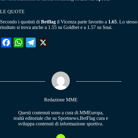
LE QUOTE
Secondo i quotisti di
Betflag
il Vicenza parte favorito a
1.65
. Lo stesso
risultato si trova anche a 1.55 su Goldbet e a 1.57 su Snai.
Fa
W
Te
X
ce
ha
le
bo
ts
gr
ok
A
a
pp
m
Redazione MME
Questi contenuti sono a cura di MMEuropa,
realtà editoriale che su Sportnews.BetFlag cura e
sviluppa contenuti di informazione sportiva.