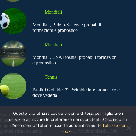
Mondiali
Mondiali, Belgio-Senegal: probabili
formazioni e pronostico
Mondiali
Mondiali, USA Bosnia: probabili formazioni
e pronostico
Tennis
Paolini Golubic, 2T Wimbledon: pronostico e
dove vederla
Questo sito utilizza cookie propri e di terzi per migliorare i
SportNews.BetFlag -
Copyright © 2025
servizi e analizzare le preferenze dei suoi utenti. Cliccando su
Questo sito non
SportNews BetFlag
"Acconsento" l'utente accetta automaticamente
l'utilizzo dei
rappresenta una testata
Sede Legale: Via degli
giornalistica in quanto
Aldobrandeschi, 300 |
cookie.