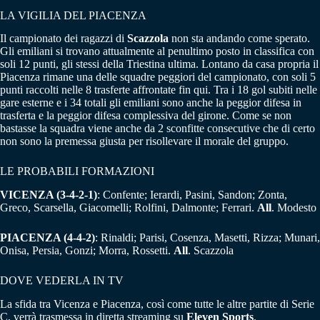
LA VIGILIA DEL PIACENZA
Il campionato dei ragazzi di
Scazzola
non sta andando come sperato.
Gli emiliani si trovano attualmente al penultimo posto in classifica con
soli 12 punti, gli stessi della Triestina ultima. Lontano da casa propria il
Piacenza rimane una delle squadre peggiori del campionato, con soli 5
punti raccolti nelle 8 trasferte affrontate fin qui. Tra i 18 gol subiti nelle
gare esterne e i 34 totali gli emiliani sono anche la peggior difesa in
trasferta e la peggior difesa complessiva del girone. Come se non
bastasse la squadra viene anche da 2 sconfitte consecutive che di certo
non sono la premessa giusta per risollevare il morale del gruppo.
LE PROBABILI FORMAZIONI
VICENZA (3-4-2-1)
: Confente; Ierardi, Pasini, Sandon; Zonta,
Greco, Scarsella, Giacomelli; Rolfini, Dalmonte; Ferrari.
All
. Modesto
PIACENZA (4-4-2)
: Rinaldi; Parisi, Cosenza, Masetti, Rizza; Munari,
Onisa, Persia, Gonzi; Morra, Rossetti.
All
. Scazzola
DOVE VEDERLA IN TV
La sfida tra Vicenza e Piacenza, così come tutte le altre partite di Serie
C, verrà trasmessa in diretta streaming su
Eleven Sports
.