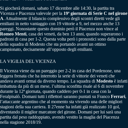
Si giocherà domani, sabato 17 dicembre alle 14:30, la partita tra
Vicenza e Piacenza valevole per la
19ª giornata di Serie C nel girone
A
. Attualmente il bilancio complessivo degli scontri diretti vede gli
emiliani in netto vantaggio con 19 vittorie a 9, nel mezzo anche 13
pareggi. Nonostante questo dominio però il Piacenza non vince al
Romeo Menti
, casa dei veneti, da ben 13 anni, quando superarono i
padroni di casa per 1-2. Questa volta però i pronostici sono dalla parte
della squadra di Modesto che sta portando avanti un ottimo
campionato, decisamente all’opposto degli emiliani.
LA VIGILIA DEL VICENZA
Il Vicenza viene da un pareggio per 2-2 in casa del Pordenone, una
leggera frenata che ha interrotto la serie di vittorie dei veneti che
andava avanti ormai da diverso tempo. La squadra di
Modesto
è infatti
imbattuta da più di un mese, l’ultima sconfitta risale al 6 di novembre
durante la 12ª giornata, quando caddero per 0-1 in casa con la
Feralpisalò. Domani tutti i riflettori saranno puntati su Franco
Ferrari
,
l’attaccante argentino che al momento sta vivendo una delle migliori
stagioni della sua carriera. Il 27enne ha infatti già realizzato 10 gol,
diventando il miglior marcatore del girone. Domani per lui sarà una
partita dal peso raddoppiato, avendo vestito la maglia del Piacenza
nella stagione 2018/19.