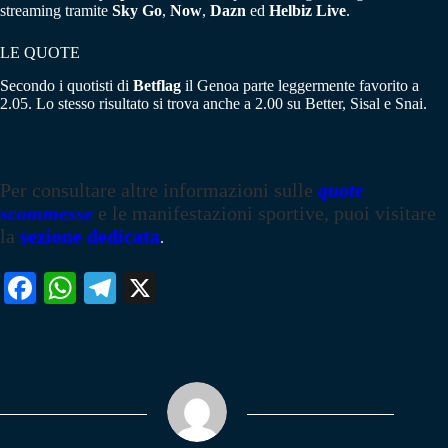
streaming tramite
Sky Go
,
Now
,
Dazn
ed
Helbiz Live
.
LE QUOTE
Secondo i quotisti di
Betflag
il Genoa parte leggermente favorito a
2.05. Lo stesso risultato si trova anche a 2.00 su Better, Sisal e Snai.
Per consultare altre informazioni sulle
quote
scommesse
e le manifestazioni sportive, puoi visitare
la
sezione dedicata
.
Fa
W
Te
X
ce
ha
le
bo
ts
gr
ok
A
a
pp
m