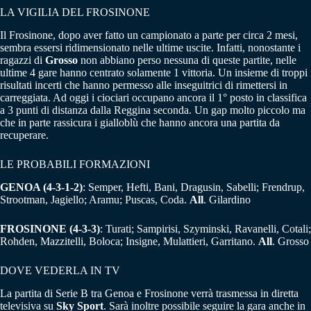
LA VIGILIA DEL FROSINONE
Il Frosinone, dopo aver fatto un campionato a parte per circa 2 mesi,
sembra essersi ridimensionato nelle ultime uscite. Infatti, nonostante i
ragazzi di
Grosso
non abbiano perso nessuna di queste partite, nelle
ultime 4 gare hanno centrato solamente 1 vittoria. Un insieme di troppi
risultati incerti che hanno permesso alle inseguitrici di rimettersi in
carreggiata. Ad oggi i ciociari occupano ancora il 1° posto in classifica
a 3 punti di distanza dalla Reggina seconda. Un gap molto piccolo ma
che in parte rassicura i gialloblù che hanno ancora una partita da
recuperare.
LE PROBABILI FORMAZIONI
GENOA (4-3-1-2)
: Semper, Hefti, Bani, Dragusin, Sabelli; Frendrup,
Strootman, Jagiello; Aramu; Puscas, Coda.
All
. Gilardino
FROSINONE (4-3-3)
: Turati; Sampirisi, Szyminski, Ravanelli, Cotali;
Rohden, Mazzitelli, Boloca; Insigne, Mulattieri, Garritano.
All
. Grosso
DOVE VEDERLA IN TV
La partita di Serie B tra Genoa e Frosinone verrà trasmessa in diretta
televisiva su
Sky Sport
. Sarà inoltre possibile seguire la gara anche in