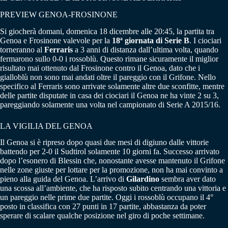
PREVIEW GENOA-FROSINONE
Si giocherà domani, domenica 18 dicembre alle 20:45, la partita tra
Genoa e Frosinone valevole per la
18ª giornata di Serie B
. I ciociari
torneranno al
Ferraris
a 3 anni di distanza dall’ultima volta, quando
fermarono sullo 0-0 i rossoblù. Questo rimane sicuramente il miglior
risultato mai ottenuto dal Frosinone contro il Genoa, dato che i
gialloblù non sono mai andati oltre il pareggio con il Grifone. Nello
specifico al Ferraris sono arrivate solamente altre due sconfitte, mentre
delle partite disputate in casa dei ciociari il Genoa ne ha vinte 2 su 3,
pareggiando solamente una volta nel campionato di Serie A 2015/16.
LA VIGILIA DEL GENOA
Il Genoa si è ripreso dopo quasi due mesi di digiuno dalle vittorie
battendo per 2-0 il Sudtirol solamente 10 giorni fa. Successo arrivato
dopo l’esonero di Blessin che, nonostante avesse mantenuto il Grifone
nelle zone giuste per lottare per la promozione, non ha mai convinto a
pieno alla guida del Genoa. L’arrivo di
Gilardino
sembra aver dato
una scossa all’ambiente, che ha risposto subito centrando una vittoria e
un pareggio nelle prime due partite. Oggi i rossoblù occupano il 4°
posto in classifica con 27 punti in 17 partite, abbastanza da poter
sperare di scalare qualche posizione nel giro di poche settimane.