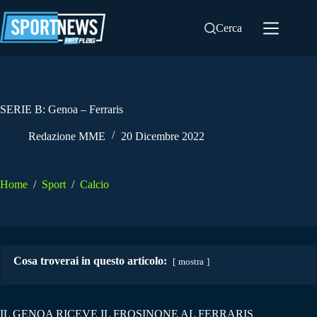
Salta
al
Cerca
contenuto
SERIE B: Genoa – Ferraris
Redazione MME
20 Dicembre 2022
Home
/
Sport
/
Calcio
Cosa troverai in questo articolo:
mostra
IL GENOA RICEVE IL FROSINONE AL FERRARIS