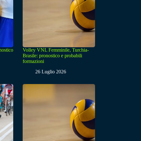
nostico
Volley VNL Femminile, Turchia-
Brasile: pronostico e probabili
formazioni
26 Luglio 2026