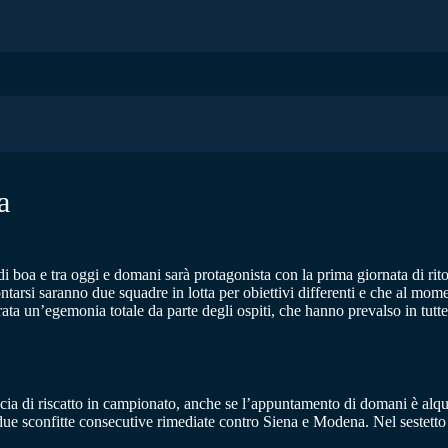
a
di boa e tra oggi e domani sarà protagonista con la prima giornata di rito
ontarsi saranno due squadre in lotta per obiettivi differenti e che al mo
rata un’egemonia totale da parte degli ospiti, che hanno prevalso in tutte
cia di riscatto in campionato, anche se l’appuntamento di domani è al
le due sconfitte consecutive rimediate contro Siena e Modena. Nel seste