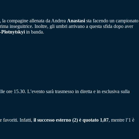
a, la compagine allenata da Andrea
Anastasi
sta facendo un campionato
ima inseguitrice. Inoltre, gli umbri arrivano a questa sfida dopo aver
-
Plotnytskyi
in banda.
 ore 15.30. L’evento sarà trasmesso in diretta e in esclusiva sulla
favoriti. Infatti,
il successo esterno (2) è quotato 1,07
, mentre l’1 è