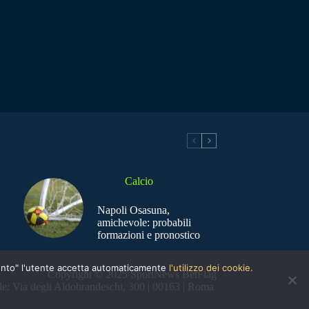
Calcio
Napoli Osasuna,
amichevole: probabili
formazioni e pronostico
nsento" l'utente accetta automaticamente
l'utilizzo dei cookie.
Copyright © 2025 SportNews BetFlag
e: Via degli Aldobrandeschi, 300 | 00163 | Roma