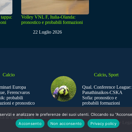
 tappa:
Volley VNL F, Italia-Olanda:
ioni
pronostico e probabili formazioni
22 Luglio 2026
Calcio
Calcio
,
Sport
iminari Europa
Qual. Conference League:
ue, Ferencvaros
Panathinaikos-CSKA
ik: probabili
Sofia: pronostico e
azioni e pronostico
probabili formazioni
e i servizi e analizzare le preferenze dei suoi utenti. Cliccando su "Acco
ica in quanto viene
Sede Legal
Acconsento
Non acconsento
Privacy policy