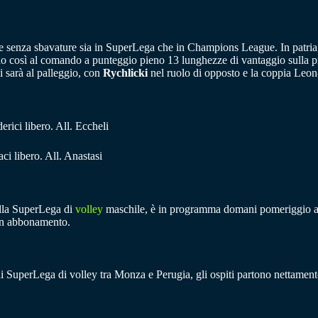
e senza sbavature sia in SuperLega che in Champions League. In patri
ndo così al comando a punteggio pieno 13 lunghezze di vantaggio sulla pr
i sarà al palleggio, con
Rychlicki
nel ruolo di opposto e la coppia Leon
ici libero. All. Eccheli
ci libero. All. Anastasi
ella SuperLega di
volley
maschile, è in programma domani pomeriggio alle
 un abbonamento.
di SuperLega di volley tra Monza e Perugia, gli ospiti partono nettamente 