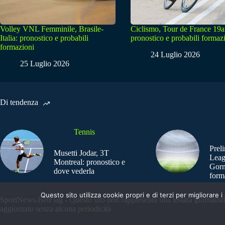
Volley VNL Femminile, Brasile-
Ciclismo, Tour de France 19a
Italia: pronostico e probabili
pronostico e probabili formaz
formazioni
24 Luglio 2026
25 Luglio 2026
Di tendenza
Tennis
Prel
Musetti Jodar, 3T
Leag
Montreal: pronostico e
Gorn
dove vederla
form
Questo sito utilizza cookie propri e di terzi per migliorar
SportNews.BetFlag - Questo sito non rappresenta una testata giornalist
aggiornato senza alcuna periodicità