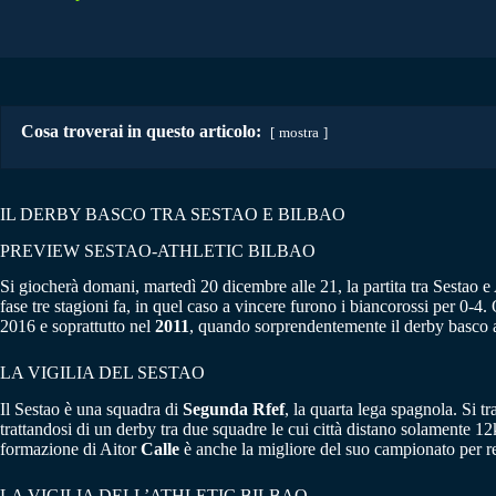
Cosa troverai in questo articolo:
mostra
IL DERBY BASCO TRA SESTAO E BILBAO
PREVIEW SESTAO-ATHLETIC BILBAO
Si giocherà domani, martedì 20 dicembre alle 21, la partita tra Sestao e
fase tre stagioni fa, in quel caso a vincere furono i biancorossi per 0-4
2016 e soprattutto nel
2011
, quando sorprendentemente il derby basco 
LA VIGILIA DEL SESTAO
Il Sestao è una squadra di
Segunda Rfef
, la quarta lega spagnola. Si tr
trattandosi di un derby tra due squadre le cui città distano solamente 12
formazione di Aitor
Calle
è anche la migliore del suo campionato per ren
LA VIGILIA DELL’ATHLETIC BILBAO