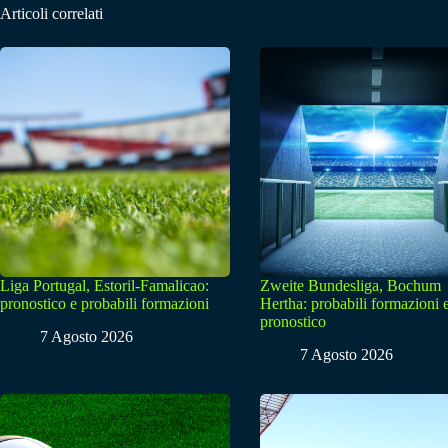
Articoli correlati
Liga Portugal, Estoril-Famalicao:
Zweite Bundesliga, Bochum
pronostico e probabili formazioni
Hertha: probabili formazioni 
pronostico
7 Agosto 2026
7 Agosto 2026