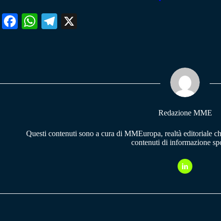
Fa
W
Te
X
ce
ha
le
bo
ts
gr
ok
A
a
pp
m
Redazione MME
Questi contenuti sono a cura di MMEuropa, realtà editoriale c
contenuti di informazione spo