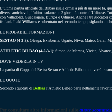
L’ultima partita ufficiale del Bilbao risale ormai a più di un mese fa, q
diverse amichevoli, l’ultima solamente 2 giorni fa contro l’Udinese. Tut
con Valladolid, Guadalajara, Burgos e Udinese. Anche i tre giocatori 
friulani. Inaki
Williams
è subentrato nel secondo tempo, siglando anche la
LE PROBABILI FORMAZIONI
SESTAO (4-3-3)
: Oleaga; Exteberria, Ugarte, Niwa, Mateo; Garai, M
ATHLETIC BILBAO (4-2-3-1)
: Simon; de Marcos, Vivian, Alvarez,
DOVE VEDERLA IN TV
La partita di Coppa del Re tra Sestao e Athletic Bilbao non verrà trasme
LE QUOTE
Secondo i quotisti di
Betflag
l’Athletic Bilbao parte nettamente favorit
Per consultare altre informazioni sulle
quote scommes