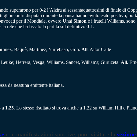
uando superarono per 0-2 l’Alzira ai sessantaquattresimi di finale di Cop
ti gli incontri disputati durante la pausa hanno avuto esito positivo, po
convocati per il Mondiale, ovvero Unai
Simon
e i fratelli Williams, son
 rete che ha fissato la partita sul definitivo 0-1.
artinez, Baquè; Martinez, Yurrebaso, Goti.
All
. Aitor Calle
 Leuke; Herrera, Vesga; Williams, Sancet, Williams; Guruzeta.
All
. Ern
ssa da nessuna emittente italiana.
o a
1.25
. Lo stesso risultato si trova anche a 1.22 su William Hill e Pla
se
e le manifestazioni sportive, puoi visitare la
sezione