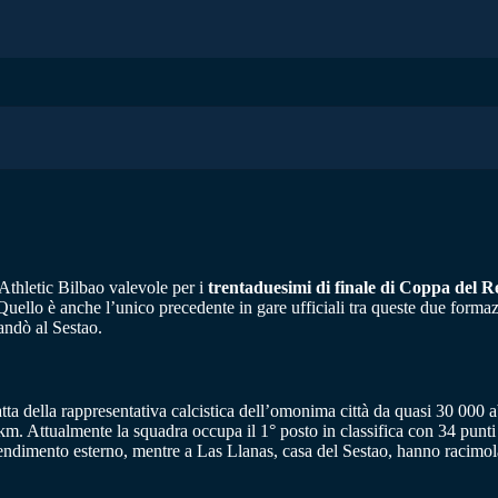
 Athletic Bilbao valevole per i
trentaduesimi di finale di Coppa del R
. Quello è anche l’unico precedente in gare ufficiali tra queste due forma
andò al Sestao.
atta della rappresentativa calcistica dell’omonima città da quasi 30 000 ab
km. Attualmente la squadra occupa il 1° posto in classifica con 34 punti 
dimento esterno, mentre a Las Llanas, casa del Sestao, hanno racimolato 