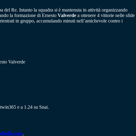
pa del Re. Intanto la squadra si è mantenuta in attività organizzando
rtando la formazione di Ernesto
Valverde
a ottenere 4 vittorie nelle sfide
o rientrati in gruppo, accumulando minuti nell’amichevole contro i
esto Valverde
netwin365 e a 1.24 su Snai.
 dedicata
.