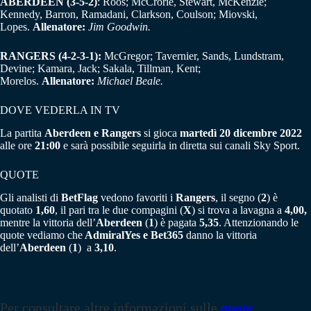
ABERDEEN (3-5-2)
: Roos; McCrorie, Stewart, McKenzie;
Kennedy, Barron, Ramadani, Clarkson, Coulson; Miovski,
Lopes.
Allenatore:
Jim Goodwin.
RANGERS (4-2-3-1):
McGregor; Tavernier, Sands, Lundstram,
Devine; Kamara, Jack; Sakala, Tillman, Kent;
Morelos.
Allenatore:
Michael Beale.
DOVE VEDERLA IN TV
La partita
Aberdeen e Rangers
si gioca
martedì 20 dicembre 2022
alle ore
21:00
e sarà possibile seguirla in diretta sui canali Sky Sport.
QUOTE
Gli analisti di
BetFlag
vedono favoriti i
Rangers
, il segno (
2
) è
quotato
1,60
, il pari tra le due compagini (
X
) si trova a lavagna a
4,00,
mentre la vittoria dell’
Aberdeen
(
1
) è pagata
5,35
. Attenzionando le
quote vediamo che
AdmiralYes e Bet365
danno la vittoria
dell’
Aberdeen
(
1
) a
3,10
.
Per consultare altre informazioni sulle
quote