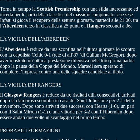
Torna in campo la
Scottish Premiership
con una sfida interessante ed
incerta per le sorti della classifica del massimo campionato scozzese.
Infatti si gioca il recupero della settima giornata, martedì alle 21:00, tra
l’
Aberdeen
terzo in classifica a 25 punti e i
Rangers
secondi a 36.
LA VIGILIA DELL’ABERDEEN
L’
Aberdeen
è reduce da una sconfitta nell’ultima giornata lo scontro
con la capolista Celtic 0-1 (rete di all’87 ‘di Callum McGregor), dopo
aver mostrato un’ottima prestazione difensiva nella loro prima partita
dopo la pausa della Coppa del Mondo. Martedì sera sperano di
compiere l’impresa contro una delle squadre candidate al titolo.
LA VIGILIA DEI RANGERS
Il
Glasgow Rangers
è reduce da tre risultati utili consecutivi, arrivati
dopo la clamorosa sconfitta in casa del Saint Johnstone per 2-1 del 6
novembre. Dopo sono arrivati due successi con Hearts (1-0), un pari
con il Saint Mirren (1-1) e una vittoria per 3-2 con l’Hibernian dopo
essere andati due volte in svantaggio nel primo tempo.
PROBABILI FORMAZIONI