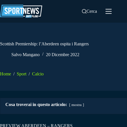
Salta
al
Cerca
contenuto
Scottish Premiership: l’Aberdeen ospita i Rangers
Salvo Mangano
20 Dicembre 2022
Home
/
Sport
/
Calcio
Cosa troverai in questo articolo:
mostra
PREVIEW ABERDEEN – RANGERS