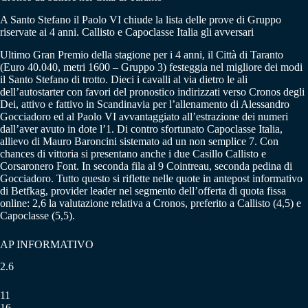
A Santo Stefano il Paolo VI chiude la lista delle prove di Gruppo
riservate ai 4 anni. Callisto e Capoclasse Italia gli avversari
Ultimo Gran Premio della stagione per i 4 anni, il Città di Taranto
(Euro 40.040, metri 1600 – Gruppo 3) festeggia nel migliore dei modi
il Santo Stefano di trotto. Dieci i cavalli al via dietro le ali
dell’autostarter con favori del pronostico indirizzati verso Cronos degli
Dei, attivo e fattivo in Scandinavia per l’allenamento di Alessandro
Gocciadoro ed al Paolo VI avvantaggiato all’estrazione dei numeri
dall’aver avuto in dote l’1. Di contro sfortunato Capoclasse Italia,
allievo di Mauro Baroncini sistemato ad un non semplice 7. Con
chances di vittoria si presentano anche i due Casillo Callisto e
Corsaronero Font. In seconda fila al 9 Cointreau, seconda pedina di
Gocciadoro. Tutto questo si riflette nelle quote in antepost informativo
di Betfkag, provider leader nel segmento dell’offerta di quota fissa
online: 2,6 la valutazione relativa a Cronos, preferito a Callisto (4,5) e
Capoclasse (5,5).
AP INFORMATIVO
2.6
11
16