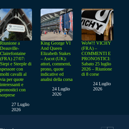
Riunione a
King George VI
WoW!! VICHY
Deauville-
And Queen
(FRA) –
Clairefontaine
Elizabeth Stakes
COMMENTI E
(FRA) 27/07:
– Ascot (UK):
PRONOSTICI:
Siepi e Steeple di
attori, commenti,
Sabato 25 luglio
spessore con
prono, quote
2026 – Riunione
molti cavalli al
indicative ed
di 8 corse
via per quote
analisi della corsa
24 Luglio
interessanti e
24 Luglio
2026
pronostici con
2026
sorprese
27 Luglio
2026