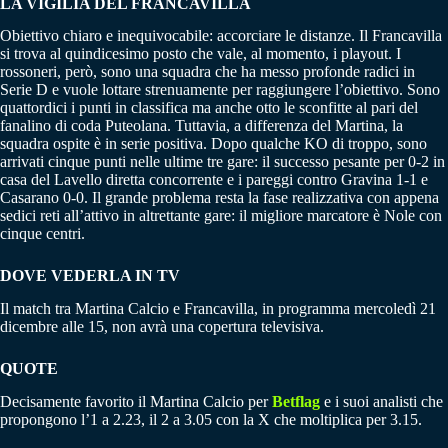
LA VIGILIA DEL FRANCAVILLA
Obiettivo chiaro e inequivocabile: accorciare le distanze. Il Francavilla
si trova al quindicesimo posto che vale, al momento, i playout. I
rossoneri, però, sono una squadra che ha messo profonde radici in
Serie D e vuole lottare strenuamente per raggiungere l’obiettivo. Sono
quattordici i punti in classifica ma anche otto le sconfitte al pari del
fanalino di coda Puteolana. Tuttavia, a differenza del Martina, la
squadra ospite è in serie positiva. Dopo qualche KO di troppo, sono
arrivati cinque punti nelle ultime tre gare: il successo pesante per 0-2 in
casa del Lavello diretta concorrente e i pareggi contro Gravina 1-1 e
Casarano 0-0. Il grande problema resta la fase realizzativa con appena
sedici reti all’attivo in altrettante gare: il migliore marcatore è Nole con
cinque centri.
DOVE VEDERLA IN TV
Il match tra Martina Calcio e Francavilla, in programma mercoledì 21
dicembre alle 15, non avrà una copertura televisiva.
QUOTE
Decisamente favorito il Martina Calcio per
Betflag
e i suoi analisti che
propongono l’1 a 2.23, il 2 a 3.05 con la X che moltiplica per 3.15.