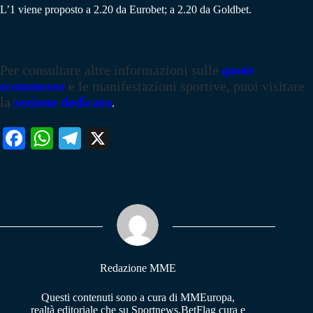
L’1 viene proposto a 2.20 da Eurobet; a 2.20 da Goldbet.
Per consultare altre informazioni sulle
quote
scommesse
e le manifestazioni sportive, puoi visitare
la
sezione dedicata
.
Fa
W
Te
X
ce
ha
le
bo
ts
gr
ok
A
a
pp
m
Redazione MME
Questi contenuti sono a cura di MMEuropa,
realtà editoriale che su Sportnews.BetFlag cura e