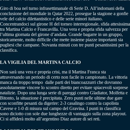
Giro di boa nel turno infrasettimanale di Serie D. All’indomani della
conclusione del mondiale in Qatar 2022, prosegue la stagione a gonfie
vele del calcio dilettantistico e delle serie minori italiano.
Concentrandoci sul girone H del torneo interregionale, sfida attesissima
tra Martina Calcio e Francavilla. Una vera e propria sfida salvezza per
l’ultima giornata del girone d’andata. Grande bagarre in un gruppo,
storicamente, molto difficile che mette insieme piazze importanti sia
pugliesi che campane. Novanta minuti con tre punti pesantissimi per la
classifica.
LA VIGILIA DEL MARTINA CALCIO
Non sarà una vera e propria crisi, ma il Martina Franca sta
attraversando un periodo di certo non facile in campionato. La vittoria
manca da troppo tempo dalle parti dei biancoazzurri che dovranno
assolutamente vincere lo scontro diretto per evitare spiacevoli sorprese
natalizie. Dopo una lunga serie di pareggi contro Gladiator, Molfetta e
Bitonto, la situazione è precipitata. Zero punti nelle ultime due gare
con sconfitte pesanti da digerire: 2-3 casalingo contro la capolista
Cavese e 1-0 di misura sul campo del Gravina. I punti in classifica
sono diciotto con sole due lunghezze di vantaggio sulla zona playout.
Ci si affiderà molto all’argentino Diaz autore di sei reti.