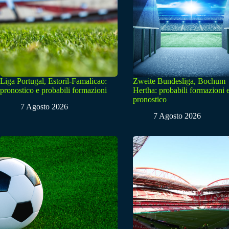
Liga Portugal, Estoril-Famalicao:
Zweite Bundesliga, Bochum
pronostico e probabili formazioni
Hertha: probabili formazioni 
pronostico
7 Agosto 2026
7 Agosto 2026