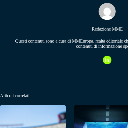
ok
A
a
pp
m
Redazione MME
Questi contenuti sono a cura di MMEuropa, realtà editoriale c
contenuti di informazione spo
Articoli correlati