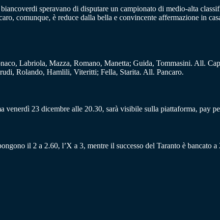
 I biancoverdi speravano di disputare un campionato di medio-alta classif
ncaro, comunque, è reduce dalla bella e convincente affermazione in cas
onaco, Labriola, Mazza, Romano, Manetta; Guida, Tommasini. All. Ca
udi, Rolando, Hamlili, Viteritti; Fella, Starita. All. Pancaro.
ma venerdì 23 dicembre alle 20.30, sarà visibile sulla piattaforma, pay p
opongono il 2 a 2.60, l’X a 3, mentre il successo del Taranto è bancato a 