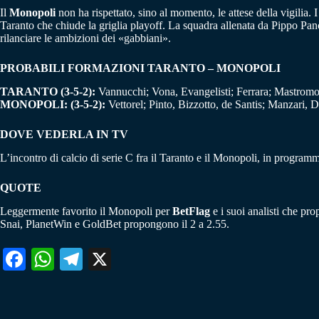
Il
Monopoli
non ha rispettato, sino al momento, le attese della vigilia.
Taranto che chiude la griglia playoff. La squadra allenata da Pippo Pa
rilanciare le ambizioni dei «gabbiani».
PROBABILI FORMAZIONI TARANTO – MONOPOLI
TARANTO (3-5-2):
Vannucchi; Vona, Evangelisti; Ferrara; Mastrom
MONOPOLI: (3-5-2):
Vettorel; Pinto, Bizzotto, de Santis; Manzari, Dr
DOVE VEDERLA IN TV
L’incontro di calcio di serie C fra il Taranto e il Monopoli, in program
QUOTE
Leggermente favorito il Monopoli per
BetFlag
e i suoi analisti che pr
Snai, PlanetWin e GoldBet propongono il 2 a 2.55.
Fa
W
Te
X
ce
ha
le
bo
ts
gr