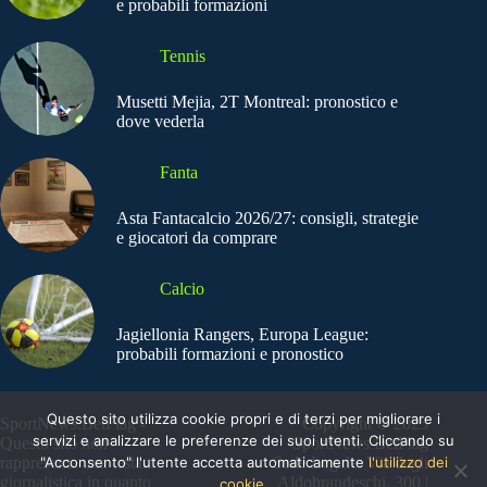
e probabili formazioni
Tennis
Musetti Mejia, 2T Montreal: pronostico e
dove vederla
Fanta
Asta Fantacalcio 2026/27: consigli, strategie
e giocatori da comprare
Calcio
Jagiellonia Rangers, Europa League:
probabili formazioni e pronostico
Questo sito utilizza cookie propri e di terzi per migliorare i
SportNews.BetFlag -
Copyright © 2025
servizi e analizzare le preferenze dei suoi utenti. Cliccando su
Questo sito non
SportNews BetFlag
"Acconsento" l'utente accetta automaticamente
l'utilizzo dei
rappresenta una testata
Sede Legale: Via degli
giornalistica in quanto
Aldobrandeschi, 300 |
cookie.