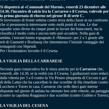
Si disputerà al «Comunale dei Marmi», venerdì 23 dicembre alle
14.30, l’incontro di calcio fra la Carrarese e il Cesena, valevole per
la prima giornata di ritorno nel girone B di serie C.
Si troveranno di fronte settima contro terza della classe in un confronto
che si preannuncia interessante sotto molti punti di vista. Le due
squadre sono divise da cinque punti in favore dei bianconeri, ma la
classifica è molto corta e ancora tutto può accadere. Nella gara di
andata, i toscani hanno espugnato il «Manuzzi» per 2 a 1 grazie alle
reti di Giannetti e Bozhanaj che rimontarono l’iniziale vantaggio dei
romagnoli con Shpendi.
Per i bookmakers favorito è il Cesena.
LA VIGILIA DELLA CARRARESE
Seconda gara consecutiva fra le mura amiche per la
Carrarese
che,
venerdì, alle 14.30, se la vedrà con il Cesena. I giallazzurri sono reduci
dalla vittoria per 3 a 0 contro la Vis Pesaro (doppietta di Cicconi e gol
di della Latta) che ha cancellato le due sconfitte di fila rimediate contro
Lucchese e Torres in casa. Carrarese che nelle dieci gare interne
disputate nel girone di andata ha ottenuto ben sette vittorie, un pareggio
(contro la capolista Reggiana) e due sconfitte (contro Gubbio e Torres).
LA VIGILIA DEL CESENA