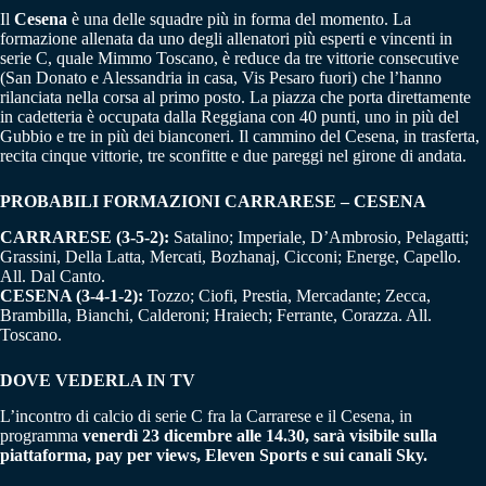
Il
Cesena
è una delle squadre più in forma del momento. La
formazione allenata da uno degli allenatori più esperti e vincenti in
serie C, quale Mimmo Toscano, è reduce da tre vittorie consecutive
(San Donato e Alessandria in casa, Vis Pesaro fuori) che l’hanno
rilanciata nella corsa al primo posto. La piazza che porta direttamente
in cadetteria è occupata dalla Reggiana con 40 punti, uno in più del
Gubbio e tre in più dei bianconeri. Il cammino del Cesena, in trasferta,
recita cinque vittorie, tre sconfitte e due pareggi nel girone di andata.
PROBABILI FORMAZIONI CARRARESE – CESENA
CARRARESE (3-5-2):
Satalino; Imperiale, D’Ambrosio, Pelagatti;
Grassini, Della Latta, Mercati, Bozhanaj, Cicconi; Energe, Capello.
All. Dal Canto.
CESENA (3-4-1-2):
Tozzo; Ciofi, Prestia, Mercadante; Zecca,
Brambilla, Bianchi, Calderoni; Hraiech; Ferrante, Corazza. All.
Toscano.
DOVE VEDERLA IN TV
L’incontro di calcio di serie C fra la Carrarese e il Cesena, in
programma
venerdì 23 dicembre alle 14.30, sarà visibile sulla
piattaforma, pay per views, Eleven Sports e sui canali Sky.