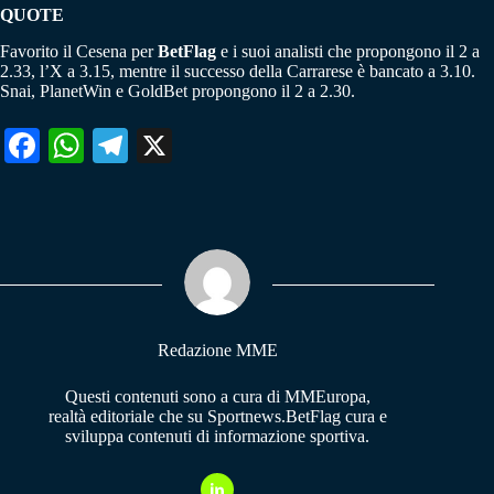
QUOTE
Favorito il Cesena per
BetFlag
e i suoi analisti che propongono il 2 a
2.33, l’X a 3.15, mentre il successo della Carrarese è bancato a 3.10.
Snai, PlanetWin e GoldBet propongono il 2 a 2.30.
Fa
W
Te
X
ce
ha
le
bo
ts
gr
ok
A
a
pp
m
Redazione MME
Questi contenuti sono a cura di MMEuropa,
realtà editoriale che su Sportnews.BetFlag cura e
sviluppa contenuti di informazione sportiva.