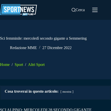
Salta
al
Cerca
contenuto
Sci femminile: mercoledì secondo gigante a Semmering
Redazione MME
27 Dicembre 2022
Home
/
Sport
/
Altri Sport
Cosa troverai in questo articolo:
mostra
SCI ALPINO: MERCOLEDI 28 SECONDO GIGANTE