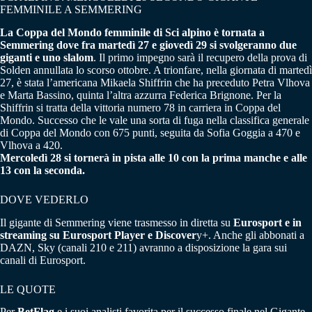
FEMMINILE A SEMMERING
La Coppa del Mondo femminile di Sci alpino è tornata a
Semmering dove fra martedì 27 e giovedì 29 si svolgeranno due
giganti e uno slalom
. Il primo impegno sarà il recupero della prova di
Solden annullata lo scorso ottobre. A trionfare, nella giornata di martedì
27, è stata l’americana Mikaela Shiffrin che ha preceduto Petra Vlhova
e Marta Bassino, quinta l’altra azzurra Federica Brignone. Per la
Shiffrin si tratta della vittoria numero 78 in carriera in Coppa del
Mondo. Successo che le vale una sorta di fuga nella classifica generale
di Coppa del Mondo con 675 punti, seguita da Sofia Goggia a 470 e
Vlhova a 420.
Mercoledì 28 si tornerà in pista alle 10 con la prima manche e alle
13 con la seconda.
DOVE VEDERLO
Il gigante di Semmering viene trasmesso in diretta su
Eurosport e in
streaming su Eurosport Player e Discover
y+. Anche gli abbonati a
DAZN, Sky (canali 210 e 211) avranno a disposizione la gara sui
canali di Eurosport.
LE QUOTE
Per
BetFlag
e i suoi analisti favorita per il successo finale nel Gigante