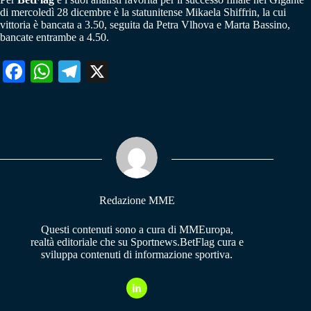
di mercoledì 28 dicembre è la statunitense Mikaela Shiffrin, la cui
vittoria è bancata a 3.50, seguita da Petra Vlhova e Marta Bassino,
bancate entrambe a 4.50.
Fa
W
Te
X
ce
ha
le
bo
ts
gr
ok
A
a
pp
m
Redazione MME
Questi contenuti sono a cura di MMEuropa,
realtà editoriale che su Sportnews.BetFlag cura e
sviluppa contenuti di informazione sportiva.