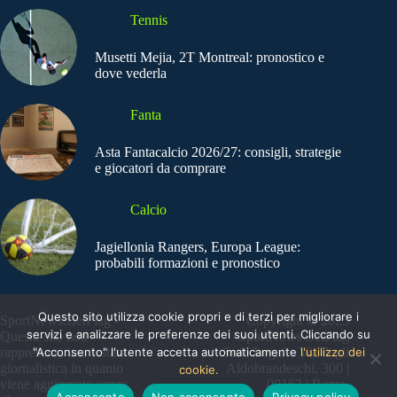
Tennis
Musetti Mejia, 2T Montreal: pronostico e
dove vederla
Fanta
Asta Fantacalcio 2026/27: consigli, strategie
e giocatori da comprare
Calcio
Jagiellonia Rangers, Europa League:
probabili formazioni e pronostico
Questo sito utilizza cookie propri e di terzi per migliorare i
SportNews.BetFlag -
Copyright © 2025
servizi e analizzare le preferenze dei suoi utenti. Cliccando su
Questo sito non
SportNews BetFlag
rappresenta una testata
"Acconsento" l'utente accetta automaticamente
Sede Legale: Via degli
l'utilizzo dei
giornalistica in quanto
Aldobrandeschi, 300 |
cookie.
viene aggiornato senza
00163 | Roma
Acconsento
Non acconsento
Privacy policy