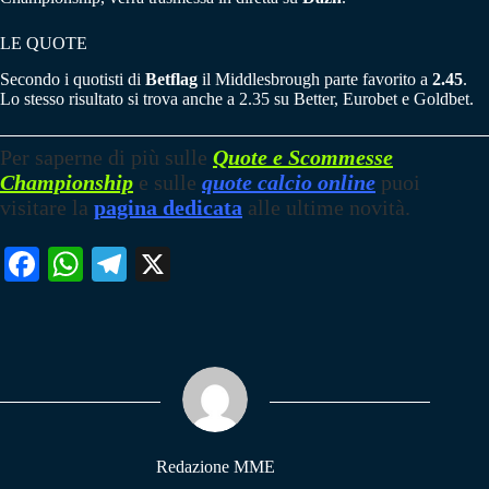
LE QUOTE
Secondo i quotisti di
Betflag
il Middlesbrough parte favorito a
2.45
.
Lo stesso risultato si trova anche a 2.35 su Better, Eurobet e Goldbet.
Per saperne di più sulle
Quote e Scommesse
Championship
e sulle
quote calcio online
puoi
visitare la
pagina dedicata
alle ultime novità.
Fa
W
Te
X
ce
ha
le
bo
ts
gr
ok
A
a
pp
m
Redazione MME