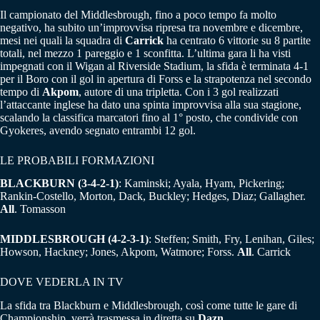
Il campionato del Middlesbrough, fino a poco tempo fa molto
negativo, ha subito un’improvvisa ripresa tra novembre e dicembre,
mesi nei quali la squadra di
Carrick
ha centrato 6 vittorie su 8 partite
totali, nel mezzo 1 pareggio e 1 sconfitta. L’ultima gara li ha visti
impegnati con il Wigan al Riverside Stadium, la sfida è terminata 4-1
per il Boro con il gol in apertura di Forss e la strapotenza nel secondo
tempo di
Akpom
, autore di una tripletta. Con i 3 gol realizzati
l’attaccante inglese ha dato una spinta improvvisa alla sua stagione,
scalando la classifica marcatori fino al 1° posto, che condivide con
Gyokeres, avendo segnato entrambi 12 gol.
LE PROBABILI FORMAZIONI
BLACKBURN (3-4-2-1)
: Kaminski; Ayala, Hyam, Pickering;
Rankin-Costello, Morton, Dack, Buckley; Hedges, Diaz; Gallagher.
All
. Tomasson
MIDDLESBROUGH (4-2-3-1)
: Steffen; Smith, Fry, Lenihan, Giles;
Howson, Hackney; Jones, Akpom, Watmore; Forss.
All
. Carrick
DOVE VEDERLA IN TV
La sfida tra Blackburn e Middlesbrough, così come tutte le gare di
Championship, verrà trasmessa in diretta su
Dazn
.