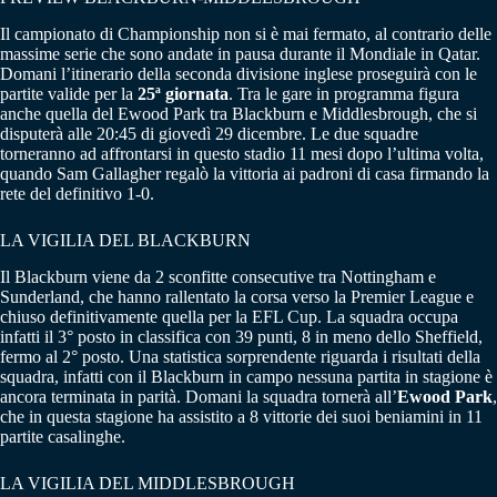
Il campionato di Championship non si è mai fermato, al contrario delle
massime serie che sono andate in pausa durante il Mondiale in Qatar.
Domani l’itinerario della seconda divisione inglese proseguirà con le
partite valide per la
25ª giornata
. Tra le gare in programma figura
anche quella del Ewood Park tra Blackburn e Middlesbrough, che si
disputerà alle 20:45 di giovedì 29 dicembre. Le due squadre
torneranno ad affrontarsi in questo stadio 11 mesi dopo l’ultima volta,
quando Sam Gallagher regalò la vittoria ai padroni di casa firmando la
rete del definitivo 1-0.
LA VIGILIA DEL BLACKBURN
Il Blackburn viene da 2 sconfitte consecutive tra Nottingham e
Sunderland, che hanno rallentato la corsa verso la Premier League e
chiuso definitivamente quella per la EFL Cup. La squadra occupa
infatti il 3° posto in classifica con 39 punti, 8 in meno dello Sheffield,
fermo al 2° posto. Una statistica sorprendente riguarda i risultati della
squadra, infatti con il Blackburn in campo nessuna partita in stagione è
ancora terminata in parità. Domani la squadra tornerà all’
Ewood Park
,
che in questa stagione ha assistito a 8 vittorie dei suoi beniamini in 11
partite casalinghe.
LA VIGILIA DEL MIDDLESBROUGH