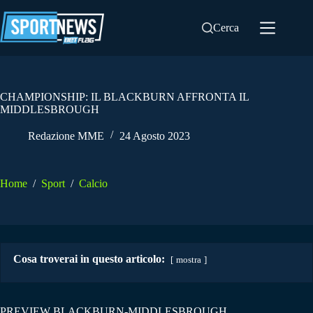
Salta
al
Cerca
contenuto
CHAMPIONSHIP: IL BLACKBURN AFFRONTA IL
MIDDLESBROUGH
Redazione MME
24 Agosto 2023
Home
/
Sport
/
Calcio
Cosa troverai in questo articolo:
mostra
PREVIEW BLACKBURN-MIDDLESBROUGH