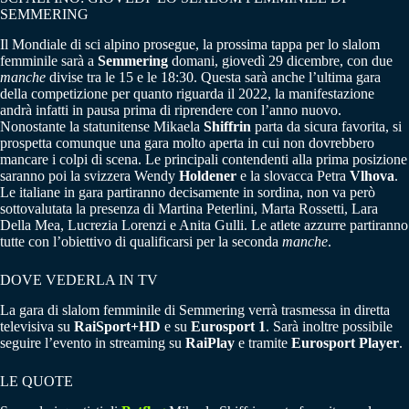
SEMMERING
Il Mondiale di sci alpino prosegue, la prossima tappa per lo slalom
femminile sarà a
Semmering
domani, giovedì 29 dicembre, con due
manche
divise tra le 15 e le 18:30. Questa sarà anche l’ultima gara
della competizione per quanto riguarda il 2022, la manifestazione
andrà infatti in pausa prima di riprendere con l’anno nuovo.
Nonostante la statunitense Mikaela
Shiffrin
parta da sicura favorita, si
prospetta comunque una gara molto aperta in cui non dovrebbero
mancare i colpi di scena. Le principali contendenti alla prima posizione
saranno poi la svizzera Wendy
Holdener
e la slovacca Petra
Vlhova
.
Le italiane in gara partiranno decisamente in sordina, non va però
sottovalutata la presenza di Martina Peterlini, Marta Rossetti, Lara
Della Mea, Lucrezia Lorenzi e Anita Gulli. Le atlete azzurre partiranno
tutte con l’obiettivo di qualificarsi per la seconda
manche
.
DOVE VEDERLA IN TV
La gara di slalom femminile di Semmering verrà trasmessa in diretta
televisiva su
RaiSport+HD
e su
Eurosport 1
. Sarà inoltre possibile
seguire l’evento in streaming su
RaiPlay
e tramite
Eurosport Player
.
LE QUOTE