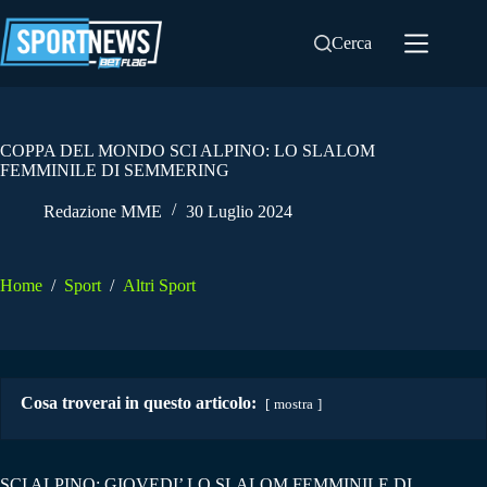
Salta
al
Cerca
contenuto
COPPA DEL MONDO SCI ALPINO: LO SLALOM
FEMMINILE DI SEMMERING
Redazione MME
30 Luglio 2024
Home
/
Sport
/
Altri Sport
Cosa troverai in questo articolo:
mostra
SCI ALPINO: GIOVEDI’ LO SLALOM FEMMINILE DI