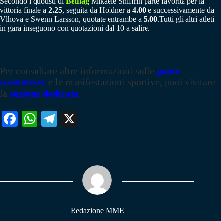
Secondo i quotisti di
Betflag
Mikaele Shiffrin parte favorita per la
vittoria finale a
2.25
, seguita da Holdner a
4.00
e successivamente da
Vlhova e Swenn Larsson, quotate entrambe a
5.00
.Tutti gli altri atleti
in gara inseguono con quotazioni dal 10 a salire.
Per consultare altre informazioni sulle
quote
scommesse
e le manifestazioni sportive, puoi visitare
la
sezione dedicata
Fa
W
Te
X
ce
ha
le
bo
ts
gr
ok
A
a
pp
m
Redazione MME