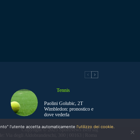
Tennis
Paolini Golubic, 2T
Wimbledon: pronostico e
dove vederla
nsento" l'utente accetta automaticamente
l'utilizzo dei cookie.
Copyright © 2025 SportNews BetFlag
e: Via degli Aldobrandeschi, 300 | 00163 | Roma