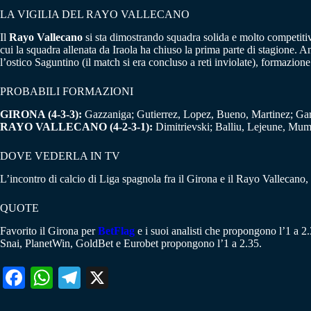
LA VIGILIA DEL RAYO VALLECANO
Il
Rayo Vallecano
si sta dimostrando squadra solida e molto competitiva,
cui la squadra allenata da Iraola ha chiuso la prima parte di stagione. A
l’ostico Saguntino (il match si era concluso a reti inviolate), formazion
PROBABILI FORMAZIONI
GIRONA (4-3-3):
Gazzaniga; Gutierrez, Lopez, Bueno, Martinez; Garc
RAYO VALLECANO (4-2-3-1):
Dimitrievski; Balliu, Lejeune, Mumi
DOVE VEDERLA IN TV
L’incontro di calcio di Liga spagnola fra il Girona e il Rayo Vallecan
QUOTE
Favorito il Girona per
BetFlag
e i suoi analisti che propongono l’1 a 2
Snai, PlanetWin, GoldBet e Eurobet propongono l’1 a 2.35.
Fa
W
Te
X
ce
ha
le