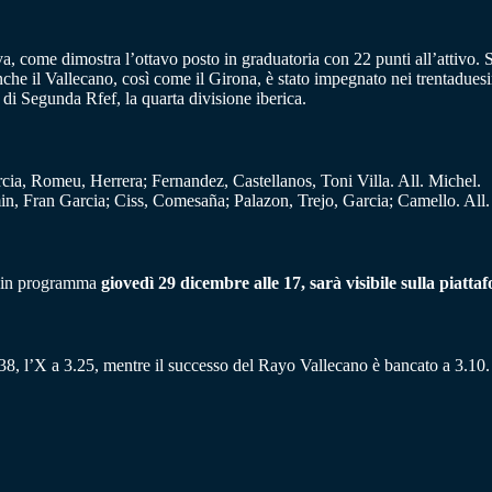
 come dimostra l’ottavo posto in graduatoria con 22 punti all’attivo. Sono
nche il Vallecano, così come il Girona, è stato impegnato nei trentaduesi
e di Segunda Rfef, la quarta divisione iberica.
ia, Romeu, Herrera; Fernandez, Castellanos, Toni Villa. All. Michel.
n, Fran Garcia; Ciss, Comesaña; Palazon, Trejo, Garcia; Camello. All. 
o, in programma
giovedì 29 dicembre alle 17, sarà visibile sulla piat
.38, l’X a 3.25, mentre il successo del Rayo Vallecano è bancato a 3.10.