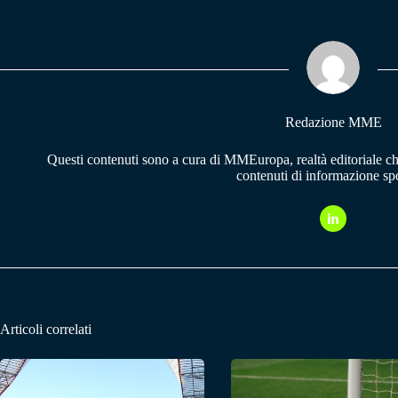
bo
ts
gr
ok
A
a
pp
m
Redazione MME
Questi contenuti sono a cura di MMEuropa, realtà editoriale c
contenuti di informazione spo
Articoli correlati