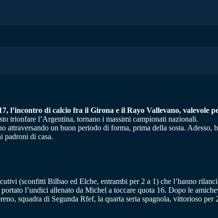
7, l’incontro di calcio fra il Girona e il Rayo Vallevano, valevole 
sto trionfare l’Argentina, tornano i massimi campionati nazionali.
no attraversando un buon periodo di forma, prima della sosta. Adesso, bi
 ai padroni di casa.
utivi (sconfitti Bilbao ed Elche, entrambi per 2 a 1) che l’hanno rilanci
no portato l’undici allenato da Michel a toccare quota 16. Dopo le amiche
reno, squadra di Segunda Rfef, la quarta seria spagnola, vittorioso per