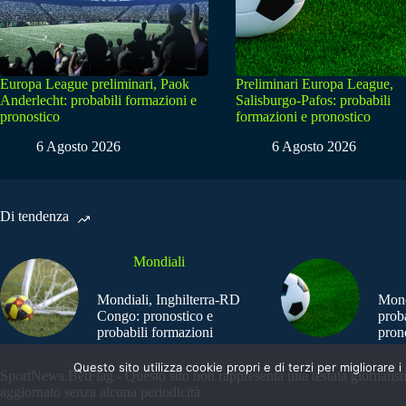
Europa League preliminari, Paok
Preliminari Europa League,
Anderlecht: probabili formazioni e
Salisburgo-Pafos: probabili
pronostico
formazioni e pronostico
6 Agosto 2026
6 Agosto 2026
Di tendenza
Mondiali
Mondiali, Inghilterra-RD
Mond
Congo: pronostico e
prob
probabili formazioni
pron
Questo sito utilizza cookie propri e di terzi per migliorar
SportNews.BetFlag - Questo sito non rappresenta una testata giornalist
aggiornato senza alcuna periodicità