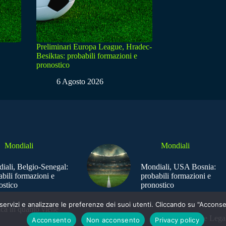
Preliminari Europa League, Hradec-
Besiktas: probabili formazioni e
pronostico
6 Agosto 2026
Mondiali
Mondiali
iali, Belgio-Senegal:
Mondiali, USA Bosnia:
abili formazioni e
probabili formazioni e
ostico
pronostico
e i servizi e analizzare le preferenze dei suoi utenti. Cliccando su "Acco
ica in quanto viene
Sede Legal
Acconsento
Non acconsento
Privacy policy