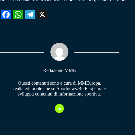
Fa
W
Te
X
ce
ha
le
bo
ts
gr
ok
A
a
pp
m
Redazione MME
Questi contenuti sono a cura di MMEuropa,
realtà editoriale che su Sportnews.BetFlag cura e
sviluppa contenuti di informazione sportiva.