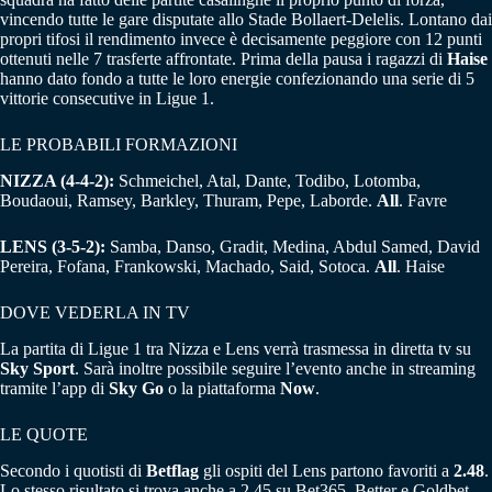
vincendo tutte le gare disputate allo Stade Bollaert-Delelis. Lontano dai
propri tifosi il rendimento invece è decisamente peggiore con 12 punti
ottenuti nelle 7 trasferte affrontate. Prima della pausa i ragazzi di
Haise
hanno dato fondo a tutte le loro energie confezionando una serie di 5
vittorie consecutive in Ligue 1.
LE PROBABILI FORMAZIONI
NIZZA (4-4-2):
Schmeichel, Atal, Dante, Todibo, Lotomba,
Boudaoui, Ramsey, Barkley, Thuram, Pepe, Laborde.
All
. Favre
LENS (3-5-2):
Samba, Danso, Gradit, Medina, Abdul Samed, David
Pereira, Fofana, Frankowski, Machado, Said, Sotoca.
All
. Haise
DOVE VEDERLA IN TV
La partita di Ligue 1 tra Nizza e Lens verrà trasmessa in diretta tv su
Sky Sport
. Sarà inoltre possibile seguire l’evento anche in streaming
tramite l’app di
Sky Go
o la piattaforma
Now
.
LE QUOTE
Secondo i quotisti di
Betflag
gli ospiti del Lens partono favoriti a
2.48
.
Lo stesso risultato si trova anche a 2.45 su Bet365, Better e Goldbet.