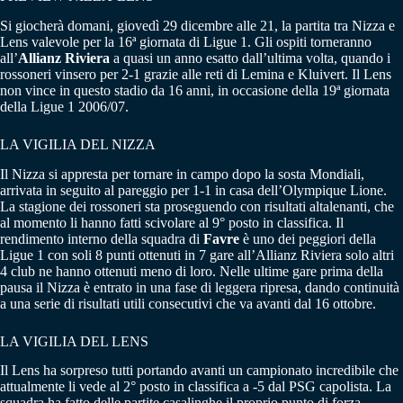
Si giocherà domani, giovedì 29 dicembre alle 21, la partita tra Nizza e
Lens valevole per la 16ª giornata di Ligue 1. Gli ospiti torneranno
all’
Allianz Riviera
a quasi un anno esatto dall’ultima volta, quando i
rossoneri vinsero per 2-1 grazie alle reti di Lemina e Kluivert. Il Lens
non vince in questo stadio da 16 anni, in occasione della 19ª giornata
della Ligue 1 2006/07.
LA VIGILIA DEL NIZZA
Il Nizza si appresta per tornare in campo dopo la sosta Mondiali,
arrivata in seguito al pareggio per 1-1 in casa dell’Olympique Lione.
La stagione dei rossoneri sta proseguendo con risultati altalenanti, che
al momento li hanno fatti scivolare al 9° posto in classifica. Il
rendimento interno della squadra di
Favre
è uno dei peggiori della
Ligue 1 con soli 8 punti ottenuti in 7 gare all’Allianz Riviera solo altri
4 club ne hanno ottenuti meno di loro. Nelle ultime gare prima della
pausa il Nizza è entrato in una fase di leggera ripresa, dando continuità
a una serie di risultati utili consecutivi che va avanti dal 16 ottobre.
LA VIGILIA DEL LENS
Il Lens ha sorpreso tutti portando avanti un campionato incredibile che
attualmente li vede al 2° posto in classifica a -5 dal PSG capolista. La
squadra ha fatto delle partite casalinghe il proprio punto di forza,