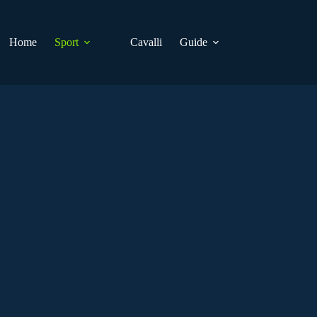
Home
Sport
Cavalli
Guide