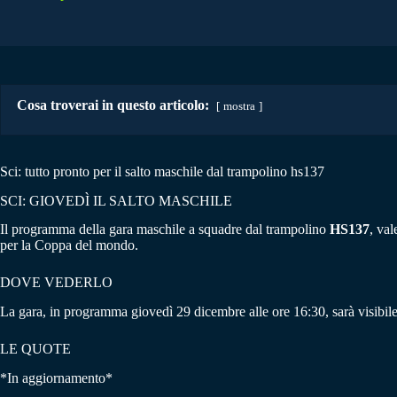
Cosa troverai in questo articolo:
mostra
Sci: tutto pronto per il salto maschile dal trampolino hs137
SCI: GIOVEDÌ IL SALTO MASCHILE
Il programma della gara maschile a squadre dal trampolino
HS137
, val
per la Coppa del mondo.
DOVE VEDERLO
La gara, in programma giovedì 29 dicembre alle ore 16:30, sarà visibile 
LE QUOTE
*In aggiornamento*