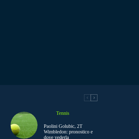
Tennis
Paolini Golubic, 2T
Wimbledon: pronostico e
dove vederla