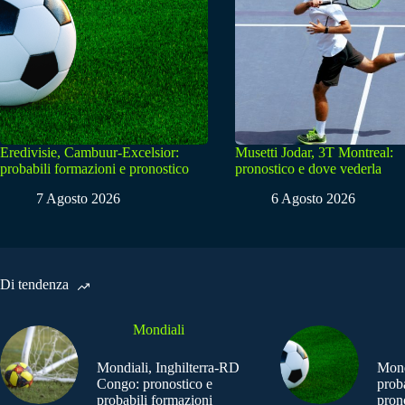
Eredivisie, Cambuur-Excelsior:
Musetti Jodar, 3T Montreal:
probabili formazioni e pronostico
pronostico e dove vederla
7 Agosto 2026
6 Agosto 2026
Di tendenza
Mondiali
Mondiali, Inghilterra-RD
Mond
Congo: pronostico e
prob
probabili formazioni
pron