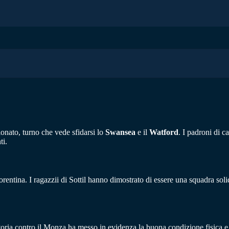
onato, turno che vede sfidarsi lo
Swansea
e il
Watford
. I padroni di c
ti.
iorentina. I ragazzii di Sottil hanno dimostrato di essere una squadra sol
vittoria contro il Monza ha messo in evidenza la buona condizione fisica