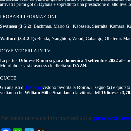
arrivati i primi gol di Dybala e soprattutto una prestazione di alto livello
PROBABILI FORMAZIONI
Swansea (3-5-2)
: Bachman, Mario G., Kabasele, Sierralta, Kamara, K
Watford (3-4-2-1):
Benda, Naughton, Wood, Cabango, Obafemi, Manni
DOVE VEDERLA IN TV
La partita
Udinese-Roma
si gioca
domenica 4 settembre 2022
alle o
Mourinho e sarà trasmessa in diretta su
DAZN.
QUOTE
Gli analisti di
BetFlag
vedono favorita la
Roma
, il segno (
2
) è quotat
vediamo che
William Hill e Snai
danno la vittoria dell’
Udinese
a
3,70
Per consultare altre informazioni sulle
quote scommes