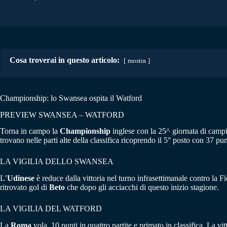
Cosa troverai in questo articolo:
mostra
Championship: lo Swansea ospita il Watford
PREVIEW SWANSEA – WATFORD
Torna in campo la
Championship
inglese con la 25^ giornata di campi
trovano nelle parti alte della classifica ricoprendo il 5° posto con 37 pun
LA VIGILIA DELLO SWANSEA
L’
Udinese
è reduce dalla vittoria nel turno infrasettimanale contro la F
ritrovato gol di
Beto
che dopo gli acciacchi di questo inizio stagione.
LA VIGILIA DEL WATFORD
La
Roma
vola, 10 punti in quattro partite e primato in classifica. La 