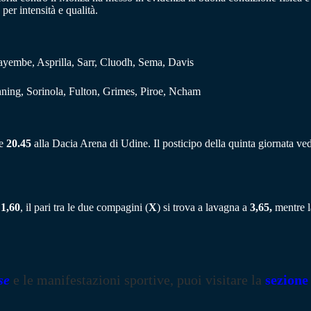
 per intensità e qualità.
ayembe, Asprilla, Sarr, Cluodh, Sema, Davis
ng, Sorinola, Fulton, Grimes, Piroe, Ncham
re
20.45
alla Dacia Arena di Udine. Il posticipo della quinta giornata vede 
o
1,60
, il pari tra le due compagini (
X
) si trova a lavagna a
3,65,
mentre la
.
se
e le manifestazioni sportive, puoi visitare la
sezione