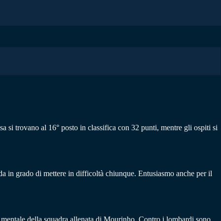
asa si trovano al 16° posto in classifica con 32 punti, mentre gli ospiti si
ida in grado di mettere in difficoltà chiunque. Entusiasmo anche per il
 e mentale della squadra allenata di Mourinho. Contro i lombardi sono