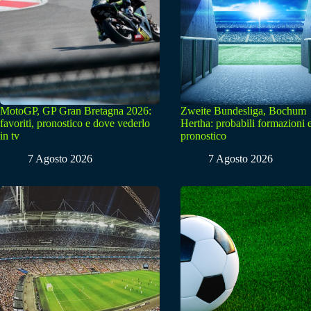
MotoGP, GP Gran Bretagna 2026:
Zweite Bundesliga, Bochum
favoriti, pronostico e dove vederlo
Hertha: probabili formazioni 
in tv
pronostico
7 Agosto 2026
7 Agosto 2026