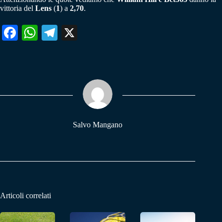
vittoria del
Lens
(
1
) a
2,70
.
Fa
W
Te
X
ce
ha
le
bo
ts
gr
ok
A
a
pp
m
Salvo Mangano
Articoli correlati