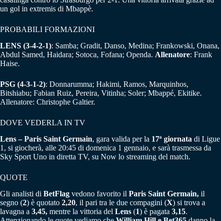
un gol in extremis di Mbappè.
PROBABILI FORMAZIONI
LENS (3-4-2-1)
: Samba; Gradit, Danso, Medina; Frankowski, Onana,
Abdul Samed, Haidara; Sotoca, Fofana; Openda.
Allenatore
: Frank
Haise.
PSG (4-3-1-2)
: Donnarumma; Hakimi, Ramos, Marquinhos,
Bitshiabu; Fabian Ruiz, Pereira, Vitinha; Soler; Mbappé, Ekitike.
Allenatore: Christophe Galtier.
DOVE VEDERLA IN TV
Lens – Paris Saint Germain
, gara valida per la
17ª giornata
di Ligue
1, si giocherà, alle 20:45 di domenica 1 gennaio, e sarà trasmessa da
Sky Sport Uno in diretta TV, su Now lo streaming del match.
QUOTE
Gli analisti di
BetFlag
vedono favorito il
Paris Saint Germain,
il
segno (
2
) è quotato
2,20
, il pari tra le due compagini (
X
) si trova a
lavagna a
3,45,
mentre la vittoria del
Lens
(
1
) è pagata
3,15
.
Attenzionando le quote vediamo che
William Hill e Bet365
danno la