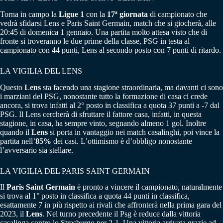
Torna in campo la
Ligue 1
con la
17ª giornata
di campionato che
vedrà sfidarsi Lens e Paris Saint Germain, match che si giocherà, alle
20:45 di domenica 1 gennaio. Una partita molto attesa visto che di
fronte si troveranno le due prime della classe, PSG in testa al
campionato con 44 punti, Lens al secondo posto con 7 punti di ritardo.
LA VIGILIA DEL LENS
Questo
Lens
sta facendo una stagione straordinaria, ma davanti ci sono
i marziani del PSG, nonostante tutto la formazione di casa ci crede
ancora, si trova infatti al 2° posto in classifica a quota 37 punti a -7 dal
PSG. Il Lens cercherà di sfruttare il fattore casa, infatti, in questa
stagione, in casa, ha sempre vinto, segnando almeno 1 gol. Inoltre
quando il
Lens
si porta in vantaggio nei match casalinghi, poi vince la
partita nell’
85%
dei casi. L’ottimismo è d’obbligo nonostante
l’avversario sia stellare.
LA VIGILIA DEL PARIS SAINT GERMAIN
Il
Paris Saint Germain
è pronto a vincere il campionato, naturalmente
si trova al 1° posto in classifica a quota 44 punti in classifica,
esattamente 7 in più rispetto ai rivali che affronterà nella prima gara del
2023, il
Lens
. Nel turno precedente il Psg è reduce dalla vittoria
casalinga contro lo Strasburgo per 2-1. Una vittoria arrivata grazie ad