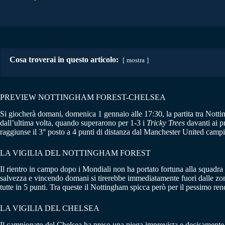
Cosa troverai in questo articolo:
mostra
PREVIEW NOTTINGHAM FOREST-CHELSEA
Si giocherà domani, domenica 1 gennaio alle 17:30, la partita tra Nott
dall’ultima volta, quando superarono per 1-3 i
Tricky Trees
davanti ai p
raggiunse il 3° posto a 4 punti di distanza dal Manchester United camp
LA VIGILIA DEL NOTTINGHAM FOREST
Il rientro in campo dopo i Mondiali non ha portato fortuna alla squadra
salvezza e vincendo domani si tirerebbe immediatamente fuori dalle zone
tutte in 5 punti. Tra queste il Nottingham spicca però per il pessimo re
LA VIGILIA DEL CHELSEA
Il campionato del Chelsea ha preso una piega imprevista e decisamente in