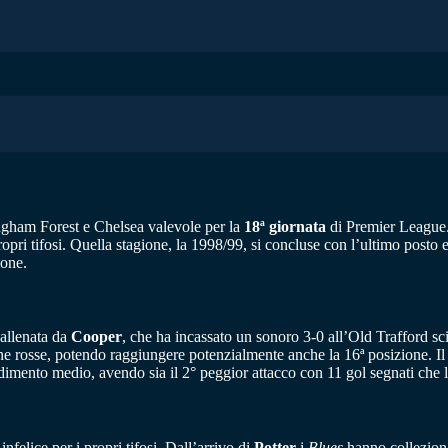
ingham Forest e Chelsea valevole per la
18ª giornata
di Premier League
ropri tifosi. Quella stagione, la 1998/99, si concluse con l’ultimo posto
ione.
 allenata da
Cooper
, che ha incassato un sonoro 3-0 all’Old Trafford sci
 rosse, potendo raggiungere potenzialmente anche la 16ª posizione. Il l
ndimento medio, avendo sia il 2° peggior attacco con 11 gol segnati che 
felice per i propri tifosi. Dall’arrivo di
Potter
i
Blues
hanno colleziona