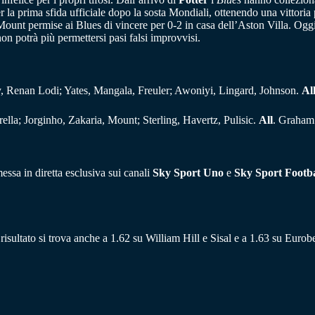
la prima sfida ufficiale dopo la sosta Mondiali, ottenendo una vittoria 
unt permise ai Blues di vincere per 0-2 in casa dell’Aston Villa. Oggi
 potrà più permettersi pasi falsi improvvisi.
y, Renan Lodi; Yates, Mangala, Freuler; Awoniyi, Lingard, Johnson.
Al
ella; Jorginho, Zakaria, Mount; Sterling, Havertz, Pulisic.
All
. Graham 
ssa in diretta esclusiva sui canali
Sky Sport Uno
e
Sky Sport Footba
 risultato si trova anche a 1.62 su William Hill e Sisal e a 1.63 su Eurobe