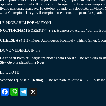
opposto in campionato. Il 27 dicembre la squadra è tornata in campo per 
livello nazionale mancava 16 ottobre, quando una doppietta di Mason Mo
zona Champions League, il campionato è ancora lungo ma la squadra non
LE PROBABILI FORMAZIONI
NOTTINGHAM FOREST (4-3-3)
: Hennessey; Aurier, Worrall, Bol
CHELSEA (4-3-3)
: Kepa; Azpilicueta, Koulibaly, Thiago Silva, Cucur
DOVE VEDERLA IN TV
La sfida di Premier League tra Nottingham Forest e Chelsea verrà trasme
Sky Go
o la piattaforma
Now
.
LE QUOTE
Secondo i quotisti di
Betflag
il Chelsea parte favorito a
1.65
. Lo stesso
Fa
W
Te
X
ce
ha
le