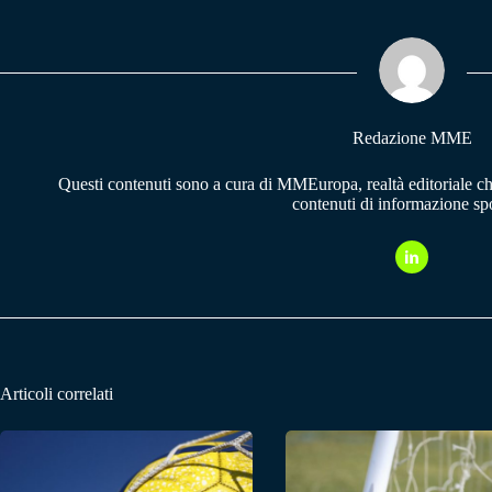
bo
ts
gr
ok
A
a
pp
m
Redazione MME
Questi contenuti sono a cura di MMEuropa, realtà editoriale c
contenuti di informazione spo
Articoli correlati