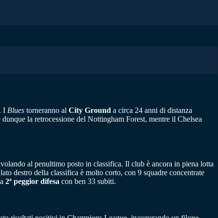
. I
Blues
torneranno al
City Ground
a circa 24 anni di distanza
 e dunque la retrocessione del Nottingham Forest, mentre il Chelsea
volando al penultimo posto in classifica. Il club è ancora in piena lotta
ato destro della classifica è molto corto, con 9 squadre concentrate
la
2ª peggior difesa
con ben 33 subiti.
to risultati positivi in Champions League, inaugurando un filone