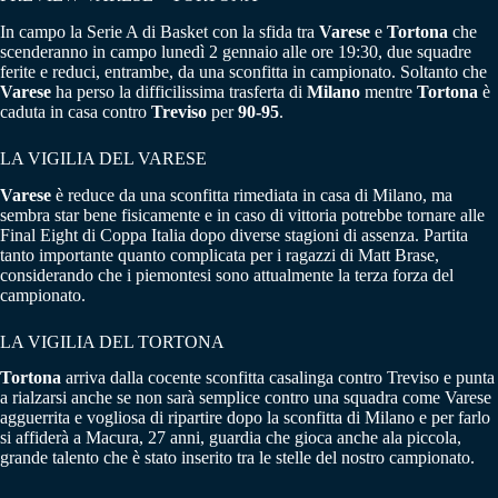
In campo la Serie A di Basket con la sfida tra
Varese
e
Tortona
che
scenderanno in campo lunedì 2 gennaio alle ore 19:30, due squadre
ferite e reduci, entrambe, da una sconfitta in campionato. Soltanto che
Varese
ha perso la difficilissima trasferta di
Milano
mentre
Tortona
è
caduta in casa contro
Treviso
per
90-95
.
LA VIGILIA DEL VARESE
Varese
è reduce da una sconfitta rimediata in casa di Milano, ma
sembra star bene fisicamente e in caso di vittoria potrebbe tornare alle
Final Eight di Coppa Italia dopo diverse stagioni di assenza. Partita
tanto importante quanto complicata per i ragazzi di Matt Brase,
considerando che i piemontesi sono attualmente la terza forza del
campionato.
LA VIGILIA DEL TORTONA
Tortona
arriva dalla cocente sconfitta casalinga contro Treviso e punta
a rialzarsi anche se non sarà semplice contro una squadra come Varese
agguerrita e vogliosa di ripartire dopo la sconfitta di Milano e per farlo
si affiderà a Macura, 27 anni, guardia che gioca anche ala piccola,
grande talento che è stato inserito tra le stelle del nostro campionato.