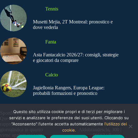
Tennis
Musetti Mejia, 2T Montreal: pronostico e
dove vederla
Fanta
Asta Fantacalcio 2026/27: consigli, strategie
e giocatori da comprare
Calcio
Jagiellonia Rangers, Europa League:
probabili formazioni e pronostico
Questo sito utilizza cookie propri e di terzi per migliorare i
SportNews.BetFlag -
Copyright © 2025
servizi e analizzare le preferenze dei suoi utenti. Cliccando su
Questo sito non
SportNews BetFlag
"Acconsento" l'utente accetta automaticamente
l'utilizzo dei
rappresenta una testata
Sede Legale: Via degli
giornalistica in quanto
Aldobrandeschi, 300 |
cookie.
viene aggiornato senza
00163 | Roma