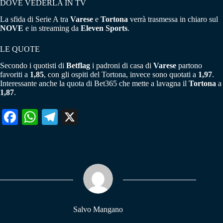
DOVE VEDERLA IN TV
La sfida di Serie A tra
Varese
e
Tortona
verrà trasmessa in chiaro sul
NOVE
e in streaming da
Eleven Sports
.
LE QUOTE
Secondo i quotisti di
Betflag
i padroni di casa di
Varese
partono
favoriti a
1,85
, con gli ospiti del Tortona, invece sono quotati a
1,97
.
Interessante anche la quota di Bet365 che mette a lavagna il
Tortona
a
1,87
.
Fa
W
Te
X
ce
ha
le
bo
ts
gr
ok
A
a
pp
m
Salvo Mangano