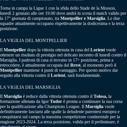
Torna in campo la Ligue 1 con la sfida dello Stade de la Mosson,
lunedì 2 gennaio alle ore 19.00 dove andrà in scena il match valido per
la 17° giornata di campionato, tra
Montpellier e Marsiglia
. Le due
squadre attualmente occupano rispettivamente la dodicesima e la terza
posizione.
LA VIGILIA DEL MONTPELLIER
Il
Montpellier
dopo la vittoria ottenuta in casa del
Lorient
vuole
ottenere un risultato di prestigio nel delicato incontro di lunedì contro il
Marsiglia. I padroni di casa si trovano in 17^ posizione, prima a
retrocedere, è attualmente occupata dal
Brest
, al momento però il
Montpellier
mantiene 4 punti di vantaggio. Per questo motivo dar
seguito alla vittoria contro il
Lorient
, sarà fondamentale.
LA VIGILIA DEL MARSIGLIA
Il
Marsiglia
è reduce dalla vittoria ottenuta contro il
Tolosa,
la
formazione allenata da Igor
Tudor
è pronta a continuare la sua corsa
per la qualificazione alla Champions League. Il
Marsiglia
vuole
definitivamente lasciarsi alle spalle la deludente parentesi europea e
conquistarsi sul campo la massima competizione continentale per la
stagione 2023-2024. La terza posizione, valida per il preliminare, è
attualmente al sicuro.