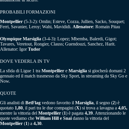
PROBABILI FORMAZIONI
Montpellier
(5-3-2): Omlin; Esteve, Cozza, Jullien, Sacko, Souquet;
Ferri, Savanier, Leroy; Wahi, Mavididi.
Allenatore
: Romain Pitau
Olympique Marsiglia
(3-4-3): Lopez; Mbemba, Balerdi, Gigot;
Tavares, Veretout, Rongier, Clauss; Guendouzi, Sanchez, Harit.
Allenator: Igor
Tudor
DOVE VEDERLA IN TV
La sfida di Ligue 1 tra
Montpellier
e
Marsiglia
si giocherà domani 2
gennaio ed il match trasmesso da Sky Sport, in streaming da Sky Go e
Now.
QUOTE
Gli analisti di
BetFlag
vedono favorito il
Marsiglia
, il segno (
2
) è
quotato
1,80
, il pari tra le due compagini (
X
) si trova a lavagna a
4,05,
mentre la vittoria del
Montpellier
(
1
) è pagata
4,39
. Attenzionando le
quote vediamo che
William Hill e Snai
danno la vittoria del
Montpellier
(
1
) a
4,30
.