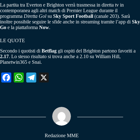
La partita tra Everton e Brighton verrà trasmessa in diretta tv in
contemporanea agli altri match di Premier League durante il
programma
Diretta Gol
su
Sky Sport Football
(canale 203). Sarà
inoltre possibile seguire le sfide anche in streaming tramite l’app di
Sky
Go
e la piattaforma
Now
.
LE QUOTE
Secondo i quotisti di
Betflag
gli ospiti del Brighton partono favoriti a
2.17
. Lo stesso risultato si trova anche a 2.10 su William Hill,
Planetwin365 e Snai.
Fa
W
Te
X
ce
ha
le
bo
ts
gr
ok
A
a
pp
m
Redazione MME