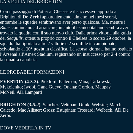
LA VIGILIA DEL BRIGHTON
Con il passaggio di Potter al Chelsea e il successivo approdo a
Brighton di
De Zerbi
apparentemente, almeno nei mesi scorsi,
entrambe le squadre sembravano aver perso qualcosa. Ma, mentre i
Blues
continuano ad arrancare, intanto il tecnico italiano sembra aver
trovato la quadra con il suo nuovo club. Dalla prima vittoria alla guida
dei
Seagulls
, ottenuta proprio contro il Chelsea lo scorso 29 ottobre, la
squadra ha riportato altre 2 vittorie e 2 sconfitte in campionato,
scivolando al
10° posto
in classifica. La scorsa giornata hanno ospitato
l’Arsenal all’Amex Stadium, registrando un insuccesso per 2-4 contro
la squadra capolista.
LE PROBABILI FORMAZIONI
EVERTON (4-3-3)
: Pickford; Patterson, Mina, Tarkowski,
Mykolenko; Iwobi, Gana Gueye, Onana; Gordon, Maupay,
McNeil.
All
. Lampard
BRIGHTON
(3-5-2)
: Sanchez; Veltman; Dunk; Webster; March;
Caicedo; Mac Allister; Gross; Estupinan; Trossard; Welbeck.
All
. De
Zerbi.
DOVE VEDERLA IN TV