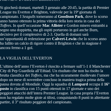
Si giocherà domani, martedì 3 gennaio alle 20:45, la partita di Premier
League tra Everton e Brighton, valevole per la 19ª giornata di
campionato. I
Seagulls
torneranno al
Goodison
Park
, dove lo scorso
anno hanno ottenuto la prima vittoria della loro storia in casa dei
Toffees
. In quell’occasione
Mac
Allister
e Gordon misero entrambi a
segno una doppietta, ma gli ospiti portarono in gol anche Burn,
decisivo per il complessivo di 2-3. Quella di domani sarà
un’opportunità di redenzione per
Calvert-Lewin
che lo scorso anno
ha fallito un calcio di rigore contro il Brighton e che in stagione è
ancora fermo a 1 gol.
LA VIGILIA DELL’EVERTON
L’ultimo dell’anno l’Everton è riuscito a fermare sull’1-1 il Manchester
City di Pep Guardiola all’Ethiad. Un risultato che non ha risolto la
brutta classifica dei
Toffees
, ma che ha sicuramente risollevato l’umore
dopo un mese di novembre concluso in maniera tragica prima della
pausa dovuta al Mondiale. Oggi la squadra di
Lampard
occupa il
16°
posto
in classifica con 15 punti ottenuti in 17 giornate e uno dei
peggiori attacchi dell’intera Premier League. In casa propria l’Everton
non ha regalato molte gioie ai tifosi, conquistando 8 punti in altrettante
partire, il 3° risultato peggiore del campionato.