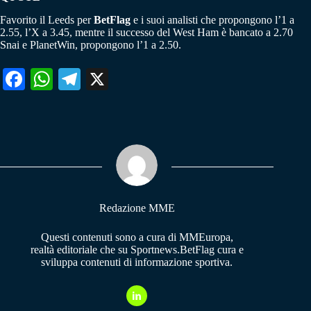
Favorito il Leeds per
BetFlag
e i suoi analisti che propongono l’1 a
2.55, l’X a 3.45, mentre il successo del West Ham è bancato a 2.70
Snai e PlanetWin, propongono l’1 a 2.50.
Fa
W
Te
X
ce
ha
le
bo
ts
gr
ok
A
a
pp
m
Redazione MME
Questi contenuti sono a cura di MMEuropa,
realtà editoriale che su Sportnews.BetFlag cura e
sviluppa contenuti di informazione sportiva.