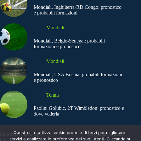
Mondiali, Inghilterra-RD Congo: pronostico
e probabili formazioni
Mondiali
Mondiali, Belgio-Senegal: probabili
formazioni e pronostico
Mondiali
Mondiali, USA Bosnia: probabili formazioni
e pronostico
Tennis
Paolini Golubic, 2T Wimbledon: pronostico e
dove vederla
Questo sito utilizza cookie propri e di terzi per migliorare i
SportNews.BetFlag -
Copyright © 2025
servizi e analizzare le preferenze dei suoi utenti. Cliccando su
Questo sito non
SportNews BetFlag