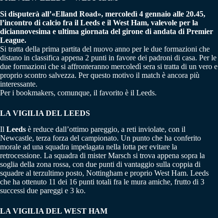
Si disputerà all’«Elland Road», mercoledì 4 gennaio alle 20.45,
l’incontro di calcio fra il Leeds e il West Ham, valevole per la
diciannovesima e ultima giornata del girone di andata di Premier
League.
Si tratta della prima partita del nuovo anno per le due formazioni che
distano in classifica appena 2 punti in favore dei padroni di casa. Per le
due formazioni che si affronteranno mercoledì sera si tratta di un vero e
proprio scontro salvezza. Per questo motivo il match è ancora più
interessante.
Per i bookmakers, comunque, il favorito è il Leeds.
LA VIGILIA DEL LEEDS
Il
Leeds
è reduce dall’ottimo pareggio, a reti inviolate, con il
Newcastle, terza forza del campionato. Un punto che ha conferito
morale ad una squadra impelagata nella lotta per evitare la
retrocessione. La squadra di mister Marsch si trova appena sopra la
soglia della zona rossa, con due punti di vantaggio sulla coppia di
squadre al terzultimo posto, Nottingham e proprio West Ham. Leeds
che ha ottenuto 11 dei 16 punti totali fra le mura amiche, frutto di 3
successi due pareggi e 3 ko.
LA VIGILIA DEL WEST HAM