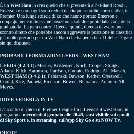
È un
West Ham
in crisi quello che si presenterà all’«Elland Road».
Emerson e compagni sono reduci da cinque sconfitte consecutive, in
Premier. Una lunga striscia di ko che hanno portato Emerson e
compagni nelle ultimissime posizioni a soli due punti dalla coda della
graduatoria. La gara contro il Leeds, quindi, diventa davvero uno
scontro diretto che potrebbe ancora aggravare la posizione in classifica
già molto precaria per un West Ham che ha perso ben 11 delle 17 gare
sin qui disputate.
PROBABILI FORMAZIONI LEEDS – WEST HAM
LEEDS (4-2-3-1):
Meslier; Kristensen; Koch, Cooper, Struijk;
Adams, Klich; Aaronson, Harrison, Gnonto, Rodrigo. All. Marsch.
WEST HAM (3-4-2-1):
Fabianski; Dawson, Kerher, Cresswell;
Coufal, Rice, Paquetá, Emerson; Bowen, Benrahma; Antonio. All.
Moyes.
DOVE VEDERLA IN TV
L’incontro di calcio di Premier League fra il Leeds e il west Ham, in
programma
mercoledì 4 gennaio alle 20.45, sarà visibile sui canali
di Sky Sport e, in streaming, sull’app Sky Go e su NOW Tv.
QUOTE