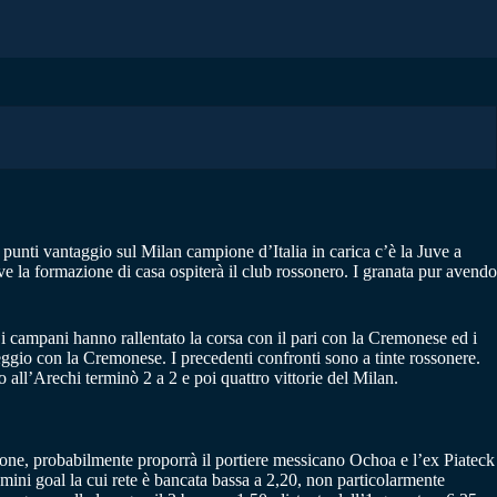
 punti vantaggio sul Milan campione d’Italia in carica c’è la Juve a
dove la formazione di casa ospiterà il club rossonero. I granata pur avendo
 i campani hanno rallentato la corsa con il pari con la Cremonese ed i
reggio con la Cremonese. I precedenti confronti sono a tinte rossonere.
 all’Arechi terminò 2 a 2 e poi quattro vittorie del Milan.
gione, probabilmente proporrà il portiere messicano Ochoa e l’ex Piateck
omini goal la cui rete è bancata bassa a 2,20, non particolarmente