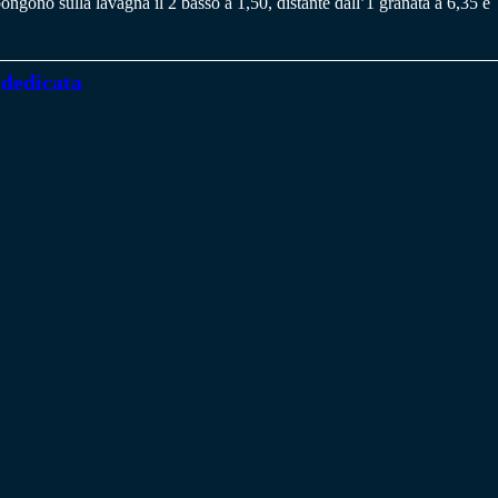
pongono sulla lavagna il 2 basso a 1,50, distante dall’1 granata a 6,35 e
 dedicata