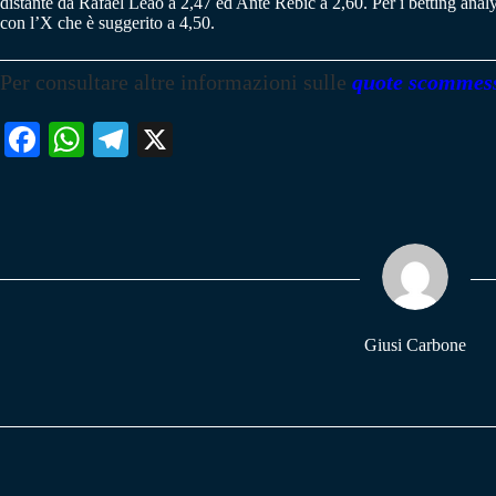
distante da Rafael Leao a 2,47 ed Ante Rebic a 2,60. Per i betting anal
con l’X che è suggerito a 4,50.
Per consultare altre informazioni sulle
quote scommes
Fa
W
Te
X
ce
ha
le
bo
ts
gr
ok
A
a
pp
m
Giusi Carbone