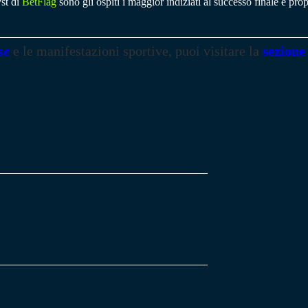
yst di
BetFlag
sono gli ospiti i maggior indiziati al successo finale e pro
se
e le manifestazioni sportive, puoi visitare la
sezione