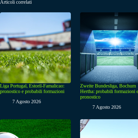
Articoli correlati
Liga Portugal, Estoril-Famalicao:
Zweite Bundesliga, Bochum
pronostico e probabili formazioni
Hertha: probabili formazioni 
pronostico
7 Agosto 2026
7 Agosto 2026