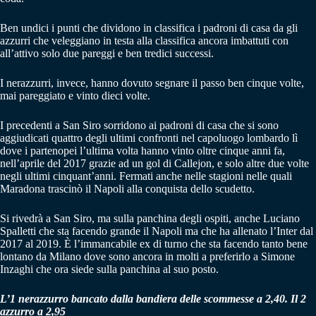
Ben undici i punti che dividono in classifica i padroni di casa da gli
azzurri che veleggiano in testa alla classifica ancora imbattuti con
all’attivo solo due pareggi e ben tredici successi.
I nerazzurri, invece, hanno dovuto segnare il passo ben cinque volte,
mai pareggiato e vinto dieci volte.
I precedenti a San Siro sorridono ai padroni di casa che si sono
aggiudicati quattro degli ultimi confronti nel capoluogo lombardo lì
dove i partenopei l’ultima volta hanno vinto oltre cinque anni fa,
nell’aprile del 2017 grazie ad un gol di Callejon, e solo altre due volte
negli ultimi cinquant’anni. Fermati anche nelle stagioni nelle quali
Maradona trascinò il Napoli alla conquista dello scudetto.
Si rivedrà a San Siro, ma sulla panchina degli ospiti, anche Luciano
Spalletti che sta facendo grande il Napoli ma che ha allenato l’Inter dal
2017 al 2019. È l’immancabile ex di turno che sta facendo tanto bene
lontano da Milano dove sono ancora in molti a preferirlo a Simone
Inzaghi che ora siede sulla panchina al suo posto.
L’1 nerazzurro bancato dalla bandiera delle scommesse a 2,40. Il 2
azzurro a 2,95