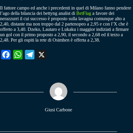
Il fattore campo ed anche i precedenti in quel di Milano fanno pendere
l’ago della bilancia dei bettyng analist di
BetFlag
a favore dei
nerazzurri il cui successo è proposto sulla lavagna comunque alto a
2,40, distante ma non troppo dal 2 partenopeo a 2,95 e con l’X che è
offerto a 3,40. Dzeko, Lautaro e Lukaku i maggior indiziati a firmare
un gol con il primo proposto a 2,90, il secondo a 2,68 ed il terzo a
2,48. Per gli ospiti la rete di Osimhen è offerta a 2,38.
Fa
W
Te
X
ce
ha
le
bo
ts
gr
ok
A
a
pp
m
Giusi Carbone