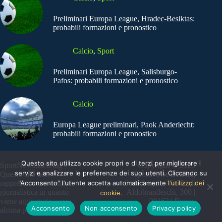
Preliminari Europa League, Hradec-Besiktas:
probabili formazioni e pronostico
Calcio
,
Sport
Preliminari Europa League, Salisburgo-
Pafos: probabili formazioni e pronostico
Calcio
Europa League preliminari, Paok Anderlecht:
probabili formazioni e pronostico
Questo sito utilizza cookie propri e di terzi per migliorare i
SportNews.BetFlag -
Copyright © 2025
servizi e analizzare le preferenze dei suoi utenti. Cliccando su
Questo sito non
SportNews BetFlag
"Acconsento" l'utente accetta automaticamente
l'utilizzo dei
rappresenta una testata
Sede Legale: Via degli
giornalistica in quanto
Aldobrandeschi, 300 |
cookie.
viene aggiornato senza
00163 | Roma
Acconsento
Non acconsento
Privacy policy
alcuna periodicità