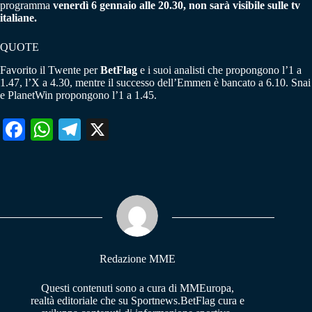
programma
venerdì 6 gennaio alle 20.30, non sarà visibile sulle tv
italiane.
QUOTE
Favorito il Twente per
BetFlag
e i suoi analisti che propongono l’1 a
1.47, l’X a 4.30, mentre il successo dell’Emmen è bancato a 6.10. Snai
e PlanetWin propongono l’1 a 1.45.
Fa
W
Te
X
ce
ha
le
bo
ts
gr
ok
A
a
pp
m
Redazione MME
Questi contenuti sono a cura di MMEuropa,
realtà editoriale che su Sportnews.BetFlag cura e