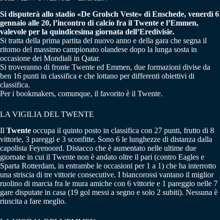
Si disputerà allo stadio «De Grolsch Veste» di Enschede, venerdì 6
gennaio alle 20, l’incontro di calcio fra il Twente e l’Emmen,
valevole per la quindicesima giornata dell’Eredivisie.
Si tratta della prima partita del nuovo anno e della gara che segna il
ritorno del massimo campionato olandese dopo la lunga sosta in
occasione dei Mondiali in Qatar.
Si troveranno di fronte Twente ed Emmen, due formazioni divise da
ben 16 punti in classifica e che lottano per differenti obiettivi di
classifica.
Per i bookmakers, comunque, il favorito è il Twente.
LA VIGILIA DEL TWENTE
Il
Twente
occupa il quinto posto in classifica con 27 punti, frutto di 8
vittorie, 3 pareggi e 3 sconfitte. Sono 6 le lunghezze di distanza dalla
capolista Feyenoord. Distacco che è aumentato nelle ultime due
giornate in cui il Twente non è andato oltre il pari (contro Eagles e
Sparta Rotterdam, in entrambe le occasioni per 1 a 1) che ha interrotto
una striscia di tre vittorie consecutive. I biancorossi vantano il miglior
ruolino di marcia fra le mura amiche con 6 vittorie e 1 pareggio nelle 7
gare disputate in casa (19 gol messi a segno e solo 2 subiti). Nessuna è
riuscita a fare meglio.