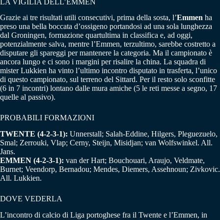
LA VIGILIA DELL’EMMEN
Grazie ai tre risultati utili consecutivi, prima della sosta, l’
Emmen
ha
preso una bella boccata d’ossigeno portandosi ad una sola lunghezza
dal Groningen, formazione quartultima in classifica e, ad oggi,
potenzialmente salva, mentre l’Emmen, terzultimo, sarebbe costretto a
disputare gli spareggi per mantenere la categoria. Ma il campionato è
ancora lungo e ci sono i margini per risalire la china. La squadra di
mister Lukkien ha vinto l’ultimo incontro disputato in trasferta, l’unico
di questo campionato, sul terreno del Sittard. Per il resto solo sconfitte
(6 in 7 incontri) lontano dalle mura amiche (5 le reti messe a segno, 17
quelle al passivo).
PROBABILI FORMAZIONI
TWENTE (4-2-3-1):
Unnerstall; Salah-Eddine, Hilgers, Pleguezuelo,
Smal; Zerrouki, Vlap; Cerny, Steijn, Misidjan; van Wolfswinkel. All.
Jans.
EMMEN (4-2-3-1):
van der Hart; Bouchouari, Araujo, Veldmate,
Burnet; Veendorp, Bernadou; Mendes, Diemers, Assehnoun; Zivkovic.
All. Lukkien.
DOVE VEDERLA
L’incontro di calcio di Liga portoghese fra il Twente e l’Emmen, in