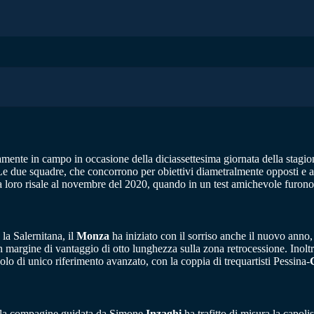
ente in campo in occasione della diciassettesima giornata della stagio
 Le due squadre, che concorrono per obiettivi diametralmente opposti e a
 loro risale al novembre del 2020, quando in un test amichevole furono g
la Salernitana, il
Monza
ha iniziato con il sorriso anche il nuovo anno
n margine di vantaggio di otto lunghezza sulla zona retrocessione. Inoltre
uolo di unico riferimento avanzato, con la coppia di trequartisti Pessina-
, la compagine guidata da Simone
Inzaghi
ha trafitto di misura la capo