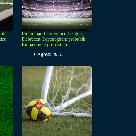
ole:
Preliminari Conference League,
tico
Debrecen Copenaghen: probabili
formazioni e pronostico
6 Agosto 2026