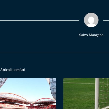
bo
ts
gr
ok
A
a
pp
m
Salvo Mangano
Articoli correlati