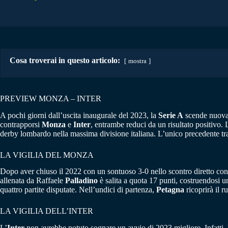
Cosa troverai in questo articolo:
mostra
PREVIEW MONZA – INTER
A pochi giorni dall’uscita inaugurale del 2023, la
Serie A
scende nuovam
contrapporsi
Monza
e
Inter
, entrambe reduci da un risultato positivo.
derby lombardo nella massima divisione italiana. L’unico precedente tra
LA VIGILIA DEL MONZA
Dopo aver chiuso il 2022 con un sontuoso 3-0 nello scontro diretto con 
allenata da Raffaele
Palladino
è salita a quota 17 punti, costruendosi u
quattro partite disputate. Nell’undici di partenza,
Petagna
ricoprirà il r
LA VIGILIA DELL’INTER
L’
Inter
non avrebbe potuto sognare un avvio di 2023 migliore. Infatti