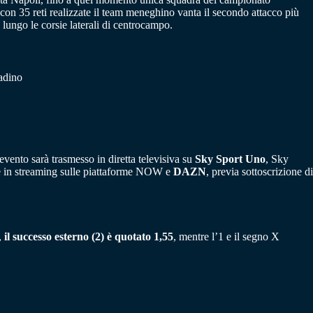
con 35 reti realizzate il team meneghino vanta il secondo attacco più
ungo le corsie laterali di centrocampo.
ladino
vento sarà trasmesso in diretta televisiva su
Sky Sport Uno
, Sky
che in streaming sulle piattaforme NOW e
DAZN
, previa sottoscrizione di
i,
il successo esterno (2) è quotato 1,55
, mentre l’1 e il segno X