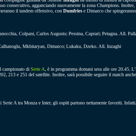
uccesso consecutivo, agganciando nuovamente la zona Champions. Inoltre, 
eranno il tandem offensivo, con
Dumfries
e Dimarco che spingeranno l
anocchia, Colpani, Carlos Augusto; Pessina, Caprari; Petagna. All. Pal
, Calhanoglu, Mkhitaryan, Dimarco; Lukaku, Dzeko. All. Inzaghi
del campionato di
Serie A
, è in programma domani sera alle ore 20.45. L’e
02, 213 e 251 del satellite. Inoltre, sarà possibile seguire il match an
di Serie A tra Monza e Inter, gli ospiti partono nettamente favoriti. Infatt