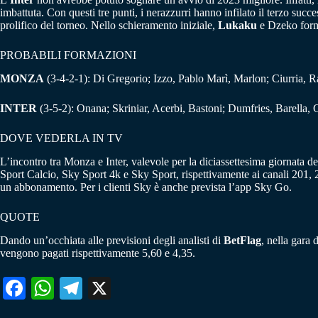
imbattuta. Con questi tre punti, i nerazzurri hanno infilato il terzo s
prolifico del torneo. Nello schieramento iniziale,
Lukaku
e Dzeko form
PROBABILI FORMAZIONI
MONZA
(3-4-2-1): Di Gregorio; Izzo, Pablo Marì, Marlon; Ciurria, R
INTER
(3-5-2): Onana; Skriniar, Acerbi, Bastoni; Dumfries, Barella
DOVE VEDERLA IN TV
L’incontro tra Monza e Inter, valevole per la diciassettesima giornata 
Sport Calcio, Sky Sport 4k e Sky Sport, rispettivamente ai canali 201, 2
un abbonamento. Per i clienti Sky è anche prevista l’app Sky Go.
QUOTE
Dando un’occhiata alle previsioni degli analisti di
BetFlag
, nella gara 
vengono pagati rispettivamente 5,60 e 4,35.
Fa
W
Te
X
ce
ha
le