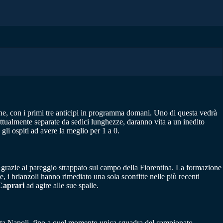
ne, con i primi tre anticipi in programma domani. Uno di questa vedrà
ttualmente separate da sedici lunghezze, daranno vita a un inedito
li ospiti ad avere la meglio per 1 a 0.
, grazie al pareggio strappato sul campo della Fiorentina. La formazione
, i brianzoli hanno rimediato una sola sconfitte nelle più recenti
Caprari
ad agire alle sue spalle.
lista Napoli, fino a quel momento unica squadra del campionato