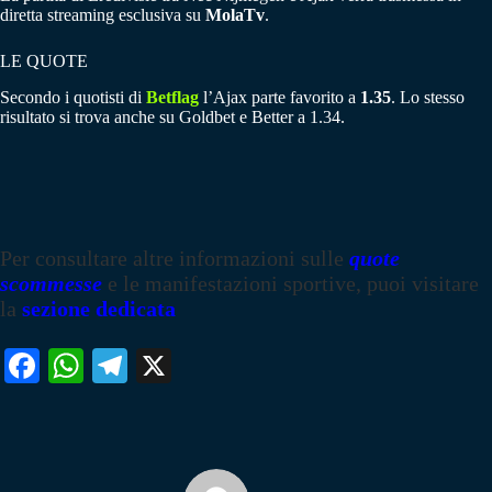
diretta streaming esclusiva su
MolaTv
.
LE QUOTE
Secondo i quotisti di
Betflag
l’Ajax parte favorito a
1.35
. Lo stesso
risultato si trova anche su Goldbet e Better a 1.34.
Per consultare altre informazioni sulle
quote
scommesse
e le manifestazioni sportive, puoi visitare
la
sezione dedicata
Fa
W
Te
X
ce
ha
le
bo
ts
gr
ok
A
a