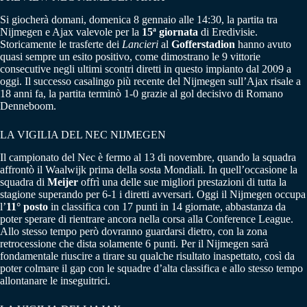
Si giocherà domani, domenica 8 gennaio alle 14:30, la partita tra
Nijmegen e Ajax valevole per la
15ª giornata
di Eredivisie.
Storicamente le trasferte dei
Lancieri
al
Gofferstadion
hanno avuto
quasi sempre un esito positivo, come dimostrano le 9 vittorie
consecutive negli ultimi scontri diretti in questo impianto dal 2009 a
oggi. Il successo casalingo più recente del Nijmegen sull’Ajax risale a
18 anni fa, la partita terminò 1-0 grazie al gol decisivo di Romano
Denneboom.
LA VIGILIA DEL NEC NIJMEGEN
Il campionato del Nec è fermo al 13 di novembre, quando la squadra
affrontò il Waalwijk prima della sosta Mondiali. In quell’occasione la
squadra di
Meijer
offrì una delle sue migliori prestazioni di tutta la
stagione superando per 6-1 i diretti avversari. Oggi il Nijmegen occupa
l’
11° posto
in classifica con 17 punti in 14 giornate, abbastanza da
poter sperare di rientrare ancora nella corsa alla Conference League.
Allo stesso tempo però dovranno guardarsi dietro, con la zona
retrocessione che dista solamente 6 punti. Per il Nijmegen sarà
fondamentale riuscire a tirare su qualche risultato inaspettato, così da
poter colmare il gap con le squadre d’alta classifica e allo stesso tempo
allontanare le inseguitrici.