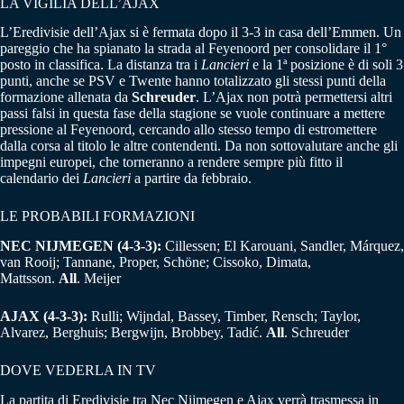
LA VIGILIA DELL’AJAX
L’Eredivisie dell’Ajax si è fermata dopo il 3-3 in casa dell’Emmen. Un
pareggio che ha spianato la strada al Feyenoord per consolidare il 1°
posto in classifica. La distanza tra i
Lancieri
e la 1ª posizione è di soli 3
punti, anche se PSV e Twente hanno totalizzato gli stessi punti della
formazione allenata da
Schreuder
. L’Ajax non potrà permettersi altri
passi falsi in questa fase della stagione se vuole continuare a mettere
pressione al Feyenoord, cercando allo stesso tempo di estromettere
dalla corsa al titolo le altre contendenti. Da non sottovalutare anche gli
impegni europei, che torneranno a rendere sempre più fitto il
calendario dei
Lancieri
a partire da febbraio.
LE PROBABILI FORMAZIONI
NEC NIJMEGEN (4-3-3):
Cillessen; El Karouani, Sandler, Márquez,
van Rooij; Tannane, Proper, Schöne; Cissoko, Dimata,
Mattsson.
All
. Meijer
AJAX (4-3-3):
Rulli; Wijndal, Bassey, Timber, Rensch; Taylor,
Alvarez, Berghuis; Bergwijn, Brobbey, Tadić.
All
. Schreuder
DOVE VEDERLA IN TV
La partita di Eredivisie tra Nec Nijmegen e Ajax verrà trasmessa in