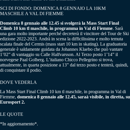
SCI DI FONDO: DOMENICA 8 GENNAIO LA 10KM
MASCHILE A VAL DI FIEMME
Domenica 8 gennaio alle 12.45 si svolgerà la Mass Start Final
Climb 10 km tl maschile, in programma in Val di Fiemme
. Sarà
una gara molto importante perché decreterà il vincitore del Tour de Ski
edizione 2022-2023. Andrà in scena la difficilissima e molto temuta
scalata finale del Cermis (mass start 10 km in skating). La graduatoria
generale è saldamente guidata da Johannes Klaebo che può vantare
1’02” di vantaggio su Calle Halfvarsson. Al Terzo posto 1’14” il
norvegese Paal Golberg. L’italiano Chicco Pellegrino si trova,
attualmente, in quarta posizione a 13” dal terzo posto e tenterà, quindi,
di conquistare il podio.
DOVE VEDERLA
La Mass Start Final Climb 10 km tl maschile, in programma in Val di
Fiemme,
domenica 8 gennaio alle 12.45, saraà visibile, in diretta, su
Eurosport 2.
LE QUOTE
*In aggiornamento*.