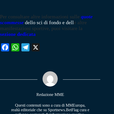
Per consultare altre informazioni sulle
quote
scommesse
dello sci di fondo e dell
e altre
manifestazioni sportive, puoi visitare la
sezione dedicata
Fa
W
Te
X
ce
ha
le
bo
ts
gr
ok
A
a
pp
m
Redazione MME
Questi contenuti sono a cura di MMEuropa,
realtà editoriale che su Sportnews.BetFlag cura e