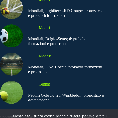
Mondiali, Inghilterra-RD Congo: pronostico
e probabili formazioni
Mondiali
Mondiali, Belgio-Senegal: probabili
formazioni e pronostico
Mondiali
Mondiali, USA Bosnia: probabili formazioni
e pronostico
Tennis
Paolini Golubic, 2T Wimbledon: pronostico e
dove vederla
Questo sito utilizza cookie propri e di terzi per migliorare i
SportNews.BetFlag -
Copyright © 2025