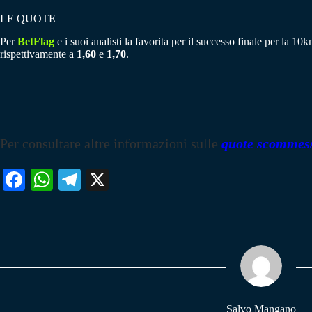
LE QUOTE
Per
BetFlag
e i suoi analisti la favorita per il successo finale per la 1
rispettivamente a
1,60
e
1,70
.
Per consultare altre informazioni sulle
quote scommes
Fa
W
Te
X
ce
ha
le
bo
ts
gr
ok
A
a
pp
m
Salvo Mangano