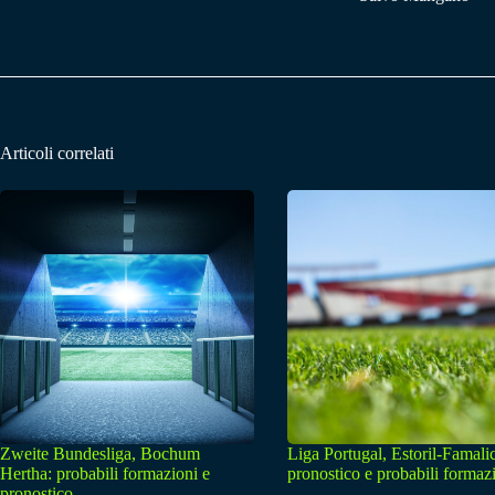
Articoli correlati
Zweite Bundesliga, Bochum
Liga Portugal, Estoril-Famali
Hertha: probabili formazioni e
pronostico e probabili formaz
pronostico