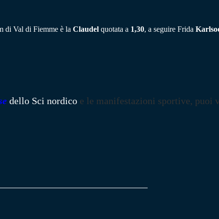
0km di Val di Fiemme è la
Claudel
quotata a
1,30
, a seguire Frida
Karlso
se
dello Sci nordico
e le manifestazioni sportive, puoi v